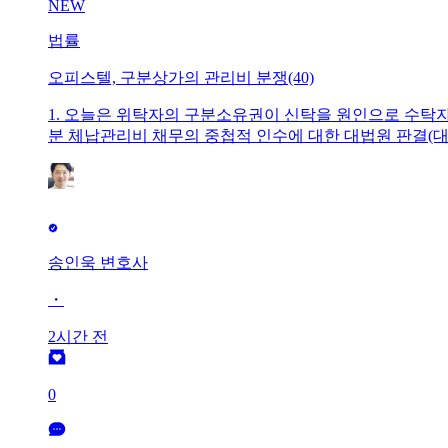
NEW
법률
오피스텔, 구분상가의 관리비 분쟁(40)
1. 오늘은 위탁자의 구분소유권이 신탁을 원인으로 수
분 체납관리비 채무의 중첩적 인수에 대한 대법원 판결(대법원 20
구분소유권이 신탁을 원인으로 수탁자에게 이전되었다가 
전 구분소유권자들의 공용부분 체납관리비채무를 중첩적으
를 위탁자가 부담한다고 기재되어 있더라도 마찬가지인지 여
의 승계 및 신탁의 법리 등에 비추어 보면, 위탁자의 구
송인욱 변호사
・
2시간 전
0