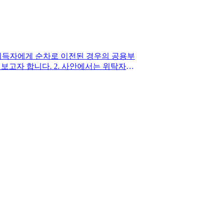
취득자에게 순차로 이전된 경우의 공용부
살펴보고자 합니다. ​2. 사안에서는 위탁자의
된 경우, 수탁자와 제3취득자는 각 종
에 신탁부동산에 대한 관리비 납부 의무
법 제18조의 입법 취지와 공용부분 관리비