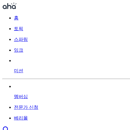
홈
토픽
스파링
잉크
미션
멤버십
전문가 신청
베리몰