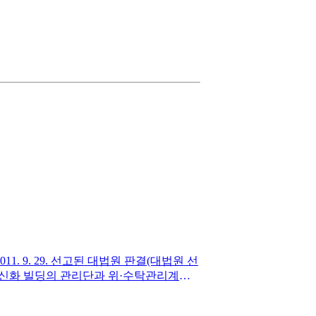
. 9. 29. 선고된 대법원 판결(대법원 선
건물인 신화 빌딩의 관리단과 위·수탁관리계약
 한다)로부터 이 사건 지하상가 20개 점포
에 대하여 관리비 등의 지급 의무가 문제