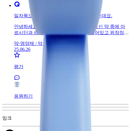
일자목으로 인한 불편함으로 약처방받았는데요.
안녕하세요. 전세이 약사입니다.처방받으신 약 중에 아
르시딘과 라베에트 두 가지 위장약이 들어있고 위장장애
가 적은 진통소염제가 처방되어 위장장애가 심하게 나타
약·영양제 /
약 복용
나지는 않을것으로 예상되긴 하지만 위장이 약하신 경우
25.06.26
에는 반드시 식사를 하시고 복용하시는 것이 안전합니
다. 감사합니다~~
평가
응원하기
잉크