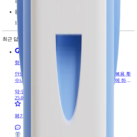
1
돋보이는 전문성
1
최근 답변
항생제 복용 간격에 대하여 질문드립니다.
안녕하세요. 전세이 약사입니다.항생제 복용은 복용 횟
수나 기간을 지켜 복용하는것이 중요한 약물 중에 하나
입니다. 그렇지 않으면 혈중 농도가 불균형해지고 그에
약·영양제 /
약 복용
따른 부작용이 증가하거나 항생제 내성이 생길 수 있고
25.07.22
약효가 감소할 수도 있어요. 그렇기 때문에 3회로 처방
나온약은 3회 복용을 해야하는데 6~8시간이 이상적이지
만 현실적으로 어렵다면 복용 간격을 최소 4시간이라도
평가
벌려주시는것이 바람직합니다. 식사시간에 맞춰 9시 / 12
시 / 5시 에 복용하시는 거라면 9시/ 1시/ 5시로 변경해 보
시는것이 좋아보입니다. 식사와 함께나 식후 30분~1시