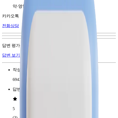
약·영양제 분야
카카오톡
전화상담
답변 평가
답변 보기
작성한 답변 갯수
694개
답변 평점
5
(3)