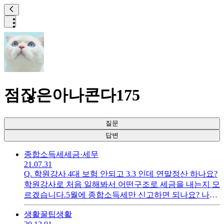
점잖은아나콘다175
질문
답변
종합소득세
세금·세무
21.07.31
Q.
학원강사 4대 보험 안되고 3.3 인데 연말정산 하나요?
학원강사로 처음 일해봐서 어떤구조로 세금을 내는지 모
르겠습니다.5월에 종합소득세만 신고하면 되나요? 나중
에 환급 받는 금액은 있나요?그리고 세금을 줄일 수 있는
생활꿀팁
생활
방법은 있을까요?그리고 국민연금이나 건보료는 어떻게