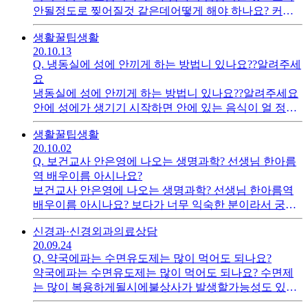
안될정도로 찢어질것 같은데어떻게 해야 하나요? 커피
를 마셔서 그런건가하고 커피를 안마셔봐도 갑자기 목이
생활꿀팁
생활
랑 ㅋ가 너무 건조해서 진짜 찢어질것 같이 아픕니다. 병
20.10.13
원을 가면 어떤 해결책이나 약처방이 있을까요>아니면
Q.
냉동실에 성에 안끼게 하는 방법니 있나요??알려주세
그냥 계속 물을 마셔주는게 더 좋을까요?
요
냉동실에 성에 안끼게 하는 방법니 있나요??알려주세요
안에 성에가 생기기 시작하면 안에 있는 음식이 얼 정도
로 생기느넫 이게 안 생기거나 적게 생기게 하는 방법이
생활꿀팁
생활
있나요?성에는 왜생기는 건가요? ㅠㅠ 안에 물건을 많이
20.10.02
넣어서 생기는 건가요> 냉동고가 작아서 생기는 건가
Q.
보건교사 안은영에 나오는 생명과학? 선생님 한아름
요??
역 배우이름 아시나요?
보건교사 안은영에 나오는 생명과학? 선생님 한아름역
배우이름 아시나요? 보다가 너무 익숙한 분이라서 궁금
한데 배우 이름이 찾아봐도 안나오네요 다른 드라마나
신경과·신경외과
의료상담
영화 어디선가 본것 같은데 기억이 안나서 아시는분 좀
20.09.24
알여주세요
Q.
약국에파는 수면유도제는 많이 먹어도 되나요?
약국에파는 수면유도제는 많이 먹어도 되나요? 수면제
는 많이 복용하게될시에불상사가 발생할가능성도 있는
데 수면 유도제는 몇알까지가 복용적정량일까요? 남용