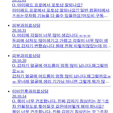
20.12.01
해야하나요...아무것도 몰라서 알려주세요..
Q.
아이패드 프로에서 포토샵 잘되나요?
아이패드 프로에서 포토샵 잘되나요?? 일반 컴퓨터에서
ㅈ쓰는것처럼 기능을 다 쓸수 있을까요?어도비 구독하
려면 포토샵을 아이패드에서 쓰려면 더 비싼걸 사야하더
피부과
의료상담
라구요 그래서 고민되네요 쓸만한지..
20.10.31
Q.
머리에 각질이 너무 많이 생깁니다 ㅜㅜㅜ
두피에 상처도 많이생기고 가렵고 각질이 너무 많이 생
겨요 갑자기 변했습니다 원래 전혀 이렇지않았는데 어느
순간부터 변했습니다 샴푸를 바꿔야할까요 아니면 약 처
피부과
의료상담
방을 받아야할까요ㅜㅜ ㅜㅠㅠ
20.10.20
Q.
갑자기 얼굴에 여드름이 엄청 많이 납니다.왜그럴까
요ㅠㅠ
갑자기 얼굴에 여드름이 엄청 많이 납니다.왜그럴까요ㅠ
ㅠ 우너래 얼굴에 생리 기가닝 아니면 그렇게 뭐가 많이
나지 않았는데 어느날 갑자기 얼굴에 뭐가 확나기 시작
이비인후과
의료상담
하더니 그뒤로 꾸준히 계속 뭐가 많이 납니다. ㅠㅠㅠ진
20.10.14
짜 스트레스 받는데 화장품을 바꾸지도 않았고 특별한걸
Q.
목이 너무 건조합니다. 진짜 갑자기 침삼키는 것ㄱ조
먹지도 않았습니다. ..스트레스는 조금 받지만..ㅠㅠ도와
차 안될정도로 찢어질것 같은데어떻게 해야 하나요?
주세요
목이 너무 건조합니다. 진짜 갑자기 침삼키는 것ㄱ조차