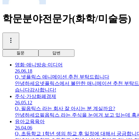
학문분야전문가(화학/미술등)
질문
답변
영화·애니
방송·미디어
26.06.18
Q.
넷플릭스 애니메이션 추천 부탁드립니다
안녕하세요넷플릭스에서 볼만한 애니메이션 추천 부탁드
습니다감사합니다!
주식·가상화폐
경제
26.05.12
Q.
필옵틱스 라는 회사 잘 아시는 분 계실까요?
안녕하세요필옵틱스 라는 주식을 눈여겨 보고 있는데 혹
유아교육
육아
26.04.06
Q.
초등학교 1학년 생의 하교 후 일정에 대해서 궁금합니다