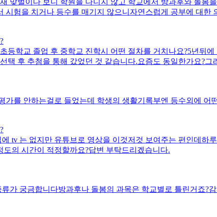
재 맞벌이다 보니 학원을 다니지 않고 학교에서 방과후와 돌봄을 
 시험을 치거나 등수를 매기지 않으니자연스럽게 공부에 대한 의
 같아집에서 뭔가 최소한의 자극은 있어야 될것 같습니다.강요하
?
초등학교 졸업 후 중학교 진학시 어떤 절차를 거치나요?5년뒤에
 선택 후 추첨을 통해 갔었던 것 같습니다.요즘도 동일한가요?
리겠습니다.감사합니다.
평가를 안하는걸로 들었는데 학생의 생활기록부엔 등수외에 어떤
?
집에 tv 는 없지만 유튜브로 영상을 이것저것 보여주는 편인데하
정도의 시간이 적정할까요?답변 부탁드리겠습니다.
종류가 궁금합니다방과후나 돌봄의 과목은 학교별로 틀린거죠?