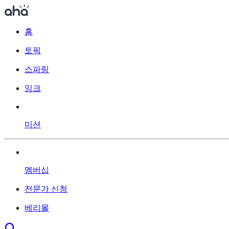
홈
토픽
스파링
잉크
미션
멤버십
전문가 신청
베리몰