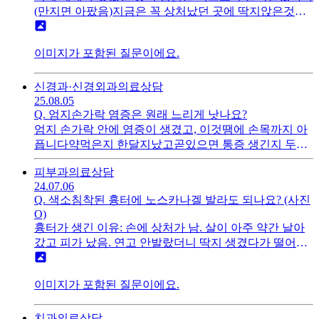
웠을때 베개에 꾹 닿이니까 계속 욱씬거립니다. 평상시
(만지면 아팠음)지금은 꼭 상처났던 곳에 딱지앉은것처
건가요? 전보다 털이 많아졌고 턱에 수염도 나는데(많이
일상생활을 할때는 딱히 머리를 기댈 일도 없고 해서 안
럼 거칠거칠하게 가라앉았는데,연고를 발라야할까요?노
심하진 않지만 굵은게 3~4가닥 정도 있습니다) 그걸 확
아프고 멀쩡합니다.머리에 혹도 안났고 멍도 안들었는
스카나겔을 바르면 되나요ㅜㅜ?지금은 꾹 누르면 아프
인하고도 그냥 괜찮다고 넘어간 이유를 잘 모르겠습니
데, 꼭 멍든 부위를 누르는 것처럼 아픕니다.수면장애, 식
이미지가 포함된 질문이에요.
긴한데 그냥 만졌을땐 안아파요흉터가 남을까봐 신경쓰
다. 그냥 생활습관에 좀 더 신경쓰는 치료방법도 있는 건
욕부진, 이명, 어지럼증 등의 증상은 없고 두통만 있습니
이는데 어떻게 하는게 좋을까요...
가요? 보통 다낭성은 생리주기랑 비만이 문제라던데 일
다.신경외과에 가서 CT를 찍어야할까요? 아니면 시간이
신경과·신경외과
의료상담
단 생리는 매달 일주일정도하고 체중은 저체중입니다.
지남에 따라 나아질까요?만약 이런 일로 동네 신경외과
25.08.05
의원에 가서 CT를 찍는다면 비용은 어느정도 들까요?
Q.
엄지손가락 염증은 원래 느리게 낫나요?
엄지 손가락 안에 염증이 생겼고, 이것땜에 손목까지 아
픕니다약먹은지 한달지났고곧있으면 통증 생긴지 두달
째인데이게 원래 이렇게 느리게 낫나요?염증생긴부위를
피부과
의료상담
최대한 안쓰는게 좋다고는 하던데, 솔직히 손을 어떻게
24.07.06
안쓰나싶고...1. 손목에 맞는 주사는 보통 주기를 어느정
Q.
색소침착된 흉터에 노스카나겔 발라도 되나요? (사진
도로 하는게 좋나요?2. 보통 손가락 염증은 치료기간이
O)
어느정도 되나요? 사람마다 달라서 기간을 예상하기가
흉터가 생긴 이유: 손에 상처가 남. 살이 아주 약간 날아
힘드나요?3. 약을 꼭 매일 아침점심저녁으로 챙겨먹어야
갔고 피가 났음. 연고 안발랐더니 딱지 생겼다가 떨어지
되나요? 처방은 그렇게 나오긴했는데, 그냥 염증으로 인
고 형광등 빛에 비춰서보면 방향에 따라 반짝이는? 주위
한 통증이 심할때만 먹어도된다는 말이 있길래 궁금합니
피부랑 색+감촉이 다른 흉터가 생김.이 흉터를 이전처럼
다
이미지가 포함된 질문이에요.
그냥 평범한 피부로 만들고싶은데 노스카나겔을 꾸준히
바르면 되나요? 레이저말고는 방법이 없을까요? 이미 흉
터로 진행된 경우에는 연고가 소용이 없나요?실제로 보
치과
의료상담