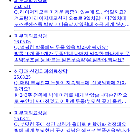
피부과
의료상담
알지만 라이너를 사용 중입니다ㅜㅜ산부인과에 가서 진
26.05.31
료를 봤는데, 질염이랑 다낭성 증상이 조금 있다고 얘길
Q.
레이저제모후 따가운 통증이 있는데 모낭염일까요?
들었습니다.다낭성은 초기라고 했고요 (다낭성은 초음
겨드랑이 레이저제모한지 오늘로 9일차입니다7일차때
파? 사진도 같이 보여줬습니다). 무슨 질염인지는 따로
노스엣센스를 발랐고 다음날 샤워할때 조금 세게 씻어서
얘기가 없었습니다인터넷에보면 검사결과가 나올때까
그런건지 겨드랑이 한쪽이 너무 따끔거립니다 관련이 있
지 시간이 좀 걸리고 질염 종류별로 확인할 수 있는 검사
피부과
의료상담
는건지는 모르겠지만... ㅜㅜ레이저제모 후 아주 약하게
가 있다던데 그런건 아니었고요...따로 약을 처방해주진
26.05.06
따끔거리는게 있긴 했습니다. 노스엣센스 바를때 조금
않고 그냥 이 정도는 걱정안해도된다는 뉘앙스의 답변을
Q.
멀쩡한 발톱에도 무좀 약을 발라야 될까요?
아프다 싶었는데 씻어낸 이후로 피부끼리 닿으면 따끔해
들었습니다. 질유산균을 먹으면 좋다고 하긴 했는데 그
발톱 10개 중 9개가 무좀인데 나머지 멀쩡한 하나에도 무
서 불편합니다. 면도날에 베인 상처가 났을 때의 느낌입
것도 그냥 권유하는 정도였고요1. 이런 경우엔 그냥 운동
좀약(무조날 등 바르는 발톱무좀약)을 발라야 되나요?안
니다ㅜ겨드랑이 전체가 아픈건 아니고 중앙(살 접히는
이랑 생활습관같은 걸로 개선가능해서 그런 건가요? 질
바르자니 괜히 옮을까봐 걱정돼서요...근데 또 멀쩡한 발
부분)에 통증만 있고 따로 색이 붉다거나 물집이나 그런
염 빨리 나으려면 약을 먹어야된다, 방치하면 골반염이
신경과·신경외과
의료상담
톱에 계속 약을 바르면 그건 그것대로 안좋을 것 같은데,
건 없습니다모낭염일 가능성이 있을까요?일단 알로에젤
나 자궁내막염으로 이어진다는 글이 많아서 걱정되네요
25.08.25
보통 발톱무좀 사이에 낑겨있는 멀쩡한 발톱에는 무좀약
을 발라주고있는데 뭘 어떻게 해야할지 모르겠습니다ㅜ
ㅜ 성관계 경험은 아예 없습니다2. 분비물때문에 속옷이
Q.
머리 부딪친후 두통이 지속되는데, 신경외과에 가야
을 안바르나요?
시간이 지나면 나아질까요ㅜㅜ??
젖는데 그때마다 갈아입는게 좋나요? 아니면 약간의 분
할까요?
비물은 그냥 무시하고 안갈아입어도 되나요? 집에 있을
한 2~3주 전쯤에 벽에 머리를 세게 박았습니다순간적으
땐 최대한 자주 갈아입으려하는데 속옷을 너무 많이 사
로 눈앞이 까매졌었고 이후엔 두통(부딪친 곳이 욱씬거
용하게 되어서요.질염이 아니어도 속옷이 약간 젖는건
림) 외엔 아무 증상이 없었습니다그런데 그날이후로 지
정상이라는 글이 있어서 혼란스럽습니다. 이게 질염때문
피부과
의료상담
금까지도 부딪친 곳이(정확히 그 자리는 아닌거같고 약
25.08.12
인지 그냥 다들 이런건지 모르겠어서 화장실에 갈때마다
간 옆?) 계속 아픕니다.가만히 있어도 아픈건 아니고, 그
Q.
부딪힌 곳에 생긴 상처가 흉터로 변할까봐 걱정돼요
속옷에 젖은 흔적이 약간이라도 보이면 새걸로 갈아입고
부위에 뭔가가 꾹 닿으면 아픕니다.예를 들면 자려고 누
벽에 세게 부딪쳤던 곳이 검붉은 색으로 부풀어올랐다가
있거든요ㅜㅜ...3. 다낭성 초기에는 약을 안먹어도 되는