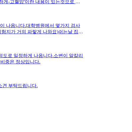
흔하게-고혈압'이란 내용이 있는것으로 보
음과 같습니다.저정도 수치면 당장 성장치
기간 10개월 동안 cr수치가 0.57에서
입니다. 정말 근육맨이 됐어요. 그래서 근
잠혈이 나옵니다.대학병원에서 몇가지 검사
문제가 되지 않을까이정도가 궁금합니다.다
시험지가 거의 파랗게 나와요)쉬는날 집에
계, 방광 이쪽인것 같은 생각이 듭니다.
울 정도로 일정하게 나옵니다.소변이 알칼리
요비중은 정상입니다.
소견 부탁드립니다.