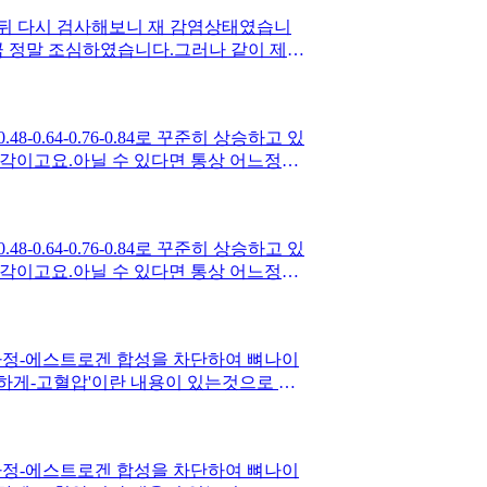
 뒤 다시 검사해보니 재 감염상태였습니
큼 정말 조심하였습니다.그러나 같이 제균
되었고 사회생활을 하는 아내는 의외로 안
여 지속된 상태였습니다.아마도 역류시 잇
 구강까지는 확실히 제균이 안된 제균 실패
.64-0.76-0.84로 꾸준히 상승하고 있
각이고요.아닐 수 있다면 통상 어느정도
.64-0.76-0.84로 꾸준히 상승하고 있
각이고요.아닐 수 있다면 통상 어느정도
트라정-에스트로겐 합성을 차단하여 뼈나이
흔하게-고혈압'이란 내용이 있는것으로 보
음과 같습니다.저정도 수치면 당장 성장치
기간 10개월 동안 cr수치가 0.57에서
입니다. 정말 근육맨이 됐어요. 그래서 근
트라정-에스트로겐 합성을 차단하여 뼈나이
문제가 되지 않을까이정도가 궁금합니다.다