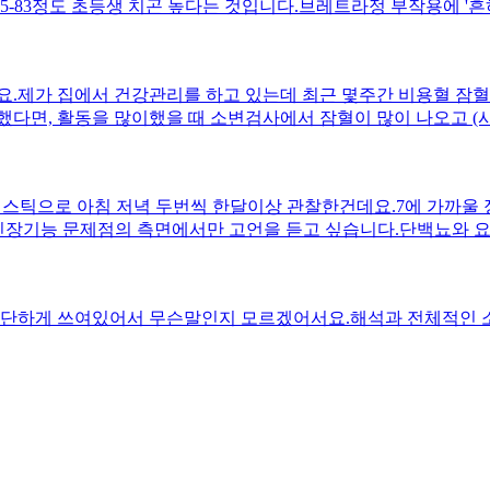
25-83정도 초등생 치곤 높다는 것입니다.브레트라정 부작용에 '
답변 주시면 정말 감사하겠습니다.
 1cm씩 자라고 있으니 치료효과는 좋습니다.제가 궁금한것은 다
혈압이 단기적으로(약 1년) 신장수치 상승에 영향을 줬을까?(치료
정도가 증가했고 에스트로겐 차단으로 인해 체중증가의 대부분이 근육
이에요.제가 집에서 건강관리를 하고 있는데 최근 몇주간 비용혈 
정도면 식이.운동 조절을 잘 해서 5개월 정도 치료받는데 크게 
했다면, 활동을 많이했을 때 소변검사에서 잠혈이 많이 나오고 (
답변 주시면 정말 감사하겠습니다.
(푸른점이 몇개 안찍혀요)이런점으로 유추해볼때 신장보다는 비뇨기
다.소변스틱으로 아침 저녁 두번씩 한달이상 관찰한건데요.7에 가까
 신장기능 문제점의 측면에서만 고언을 듣고 싶습니다.단백뇨와 
단하게 쓰여있어서 무슨말인지 모르겠어서요.해석과 전체적인 