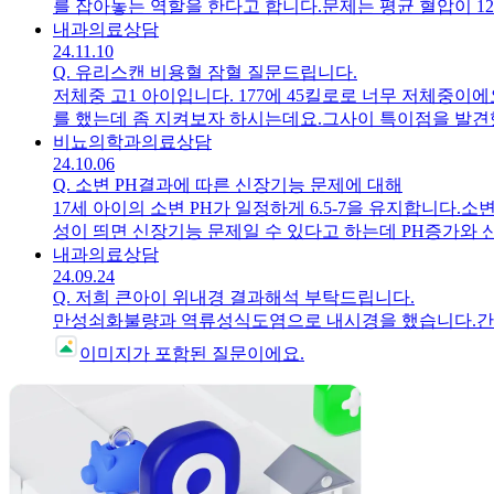
를 잡아놓는 역할을 한다고 합니다.문제는 평균 혈압이 1
소 긴 질문이지만 우리아이 처럼 생각해주시고 구체적인 
아 브레트라 부작용 같습니다.뼈를 잡아놓은 상태에서 월
내과
의료상담
24.11.10
료를 중단하고 고혈압 치료를 해야하는 정도인가저정도 높은
Q.
유리스캔 비용혈 잠혈 질문드립니다.
0.84까지 상승하였습니다. 단, 같은기간 동안 15kg 
저체중 고1 아이입니다. 177에 45킬로로 너무 저체중
육량 증가로 인해 cr수치의 상승도 감안하고 있습니다.저
를 했는데 좀 지켜보자 하시는데요.그사이 특이점을 발견
소 긴 질문이지만 우리아이 처럼 생각해주시고 구체적인 
만 있을때, 즉 화동이 거의 없을때는 거의 안나옵니다. 
비뇨의학과
의료상담
24.10.06
이러한 점 고려하시어 전문가님의 고견을 듣고 싶습니다.
Q.
소변 PH결과에 따른 신장기능 문제에 대해
17세 아이의 소변 PH가 일정하게 6.5-7을 유지합니
성이 띄면 신장기능 문제일 수 있다고 하는데 PH증가와
내과
의료상담
24.09.24
Q.
저희 큰아이 위내경 결과해석 부탁드립니다.
만성쇠화불량과 역류성식도염으로 내시경을 했습니다.간
이미지가
포함된 질문이에요.