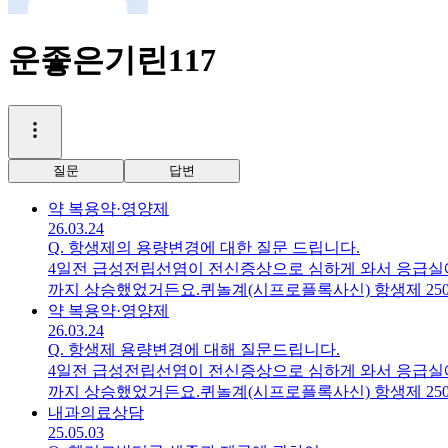
운좋은기린117
질문
답변
약 복용
약·영양제
26.03.24
Q.
항생제의 용량변경에 대한 질문 드립니다.
4일전 급성전립선염이 전신증상으로 심하게 와서 응급실에
까지 상승했었거든요.퀴놀계(시프로플록사신) 항생제 250m
렇게 복용했습니다.전신증상은 2일차 저녁에 거의 소실됐고
약 복용
약·영양제
26.03.24
게 어떨까요?4주를 복용해야 하고 지금 4일, 8회 복
Q.
항생제 용량변경에 대해 질문드립니다.
부탁드립니다.안그럼 내일 의사선생님께 고해성사 할 판
4일전 급성전립선염이 전신증상으로 심하게 와서 응급실에
까지 상승했었거든요.퀴놀계(시프로플록사신) 항생제 250m
렇게 복용했습니다.전신증상은 2일차 저녁에 거의 소실됐고
내과
의료상담
25.05.03
게 어떨까요?4주를 복용해야 하고 지금 4일, 8회 복