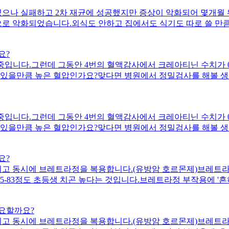
입니다ㅜ꼭 고견 부탁드려요.
였으나 실패하고 2차 재균에 성공했지만 증상이 악화되어 몇개월
으로 악화되었습니다.외식도 안하고 집에서도 식기도 따로 쓸 만
지 않았습니다.차이점이라면 저는 극도로 주의하였음에도 재감염 
치료를 받게된 이유는 만성 위축성위염으로 인한 위 역류가 1년
요?
 위로 흘러들어가 스스로 감염이 된 것 같습니다.엄밀히 말하면
중입니다.그런데 그동안 4번의 혈액감사에서 크레아티닌 수치가 0.48-0
능한가요?
 있을만큼 높은 혈압인가요?맞다면 병원에서 정밀검사를 해볼 생
더 궁금합니다.
중입니다.그런데 그동안 4번의 혈액감사에서 크레아티닌 수치가 0.48-0
 있을만큼 높은 혈압인가요?맞다면 병원에서 정밀검사를 해볼 생
더 궁금합니다.
요?
치료중이고 동시에 브레트라정을 복용합니다.(유방암 호르몬제)브레
25-83정도 초등생 치곤 높다는 것입니다.브레트라정 부작용에 '
 1cm씩 자라고 있으니 치료효과는 좋습니다.제가 궁금한것은 다
혈압이 단기적으로(약 1년) 신장수치 상승에 영향을 줬을까?(치료
필요할까요?
정도가 증가했고 에스트로겐 차단으로 인해 체중증가의 대부분이 근육
치료중이고 동시에 브레트라정을 복용합니다.(유방암 호르몬제)브레
정도면 식이.운동 조절을 잘 해서 5개월 정도 치료받는데 크게 