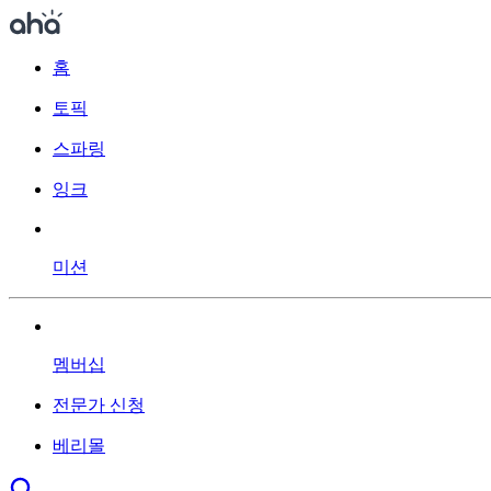
홈
토픽
스파링
잉크
미션
멤버십
전문가 신청
베리몰