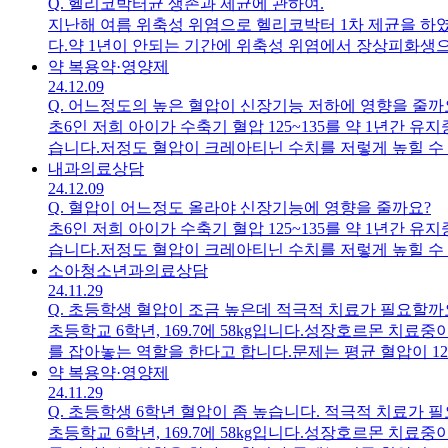
Q.
헬리코박터균 생존과 제균에 관하여.
부탁드립니다.안그럼 내일 의사선생님께 고해성사 할 판
지난해 여름 위축성 위염으로 헬리코박터 1차 제균을 하
다.약 1년이 안되는 기간에 위축성 위염에서 장상피화생
했던 아내는 1차 성공 후 어제 검사에서 여전히 발견되
약 복용
약·영양제
24.12.09
전했다는 것입니다.왜그럴까 생각해보았습니다.제가 1차 
Q.
어느정도의 높은 혈압이 신장기능 저하에 영향을 줄까
몸염증이나 치석, 약했던 구강에서 기생하다 치료 후 다시
초6인 저희 아이가 수축기 혈압 125~135를 약 1년간 유지
였던 것이죠.구강에 있는 헬리코박터균은 얼마나 생존가
습니다.저정도 혈압이 크레아티닌 수치를 저렇게 높힐 수
고혈압일때 신장기능 저하에 영향을 줄까요?저는 2번이 
내과
의료상담
24.12.09
Q.
혈압이 어느정도 올라야 신장기능에 영향을 줄까요?
초6인 저희 아이가 수축기 혈압 125~135를 약 1년간 유지
습니다.저정도 혈압이 크레아티닌 수치를 저렇게 높힐 수
고혈압일때 신장기능 저하에 영향을 줄까요?저는 2번이 
소아청소년과
의료상담
24.11.29
Q.
초등학생 혈압이 조금 높은데 적극적 치료가 필요할까
초등학교 6학년, 169.7에 58kg입니다.성장호르몬 
를 잡아놓는 역할을 한다고 합니다.문제는 평균 혈압이 1
아 브레트라 부작용 같습니다.뼈를 잡아놓은 상태에서 월
약 복용
약·영양제
24.11.29
료를 중단하고 고혈압 치료를 해야하는 정도인가저정도 높은
Q.
초등학생 6학년 혈압이 좀 높습니다. 적극적 치료가 
0.84까지 상승하였습니다. 단, 같은기간 동안 15kg 
초등학교 6학년, 169.7에 58kg입니다.성장호르몬 
육량 증가로 인해 cr수치의 상승도 감안하고 있습니다.저