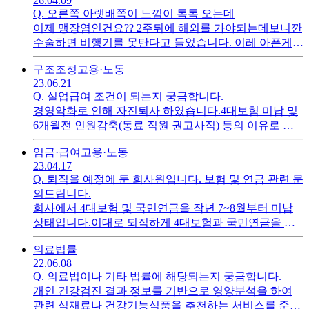
26.04.09
Q.
오른쪽 아랫배쪽이 느낌이 톡톡 오는데
이제 맹장염인건요?? 2주뒤에 해외를 가야되는데보니깐
수술하면 비행기를 못탄다고 들었습니다. 이레 아픈게
아니어서 어찌 판단할지 모르겠네요.
구조조정
고용·노동
23.06.21
Q.
실업급여 조건이 되는지 궁금합니다.
경영악화로 인해 자진퇴사 하였습니다.4대보험 미납 및
6개월전 인원감축(동료 직원 권고사직) 등의 이유로 경
영악화로 인한 자진퇴사 실업급여를 받을 수 있는 조건
임금·급여
고용·노동
에 해당되는지 궁금합니다.
23.04.17
Q.
퇴직을 예정에 둔 회사원입니다. 보험 및 연금 관련 문
의드립니다.
회사에서 4대보험 및 국민연금을 작년 7~8월부터 미납
상태입니다.이대로 퇴직하게 4대보험과 국민연금을 미
납한 피해가 있을까요?국민연금은 미납시 기간 적용을
의료
법률
못받는다고 하는데 어떻게 처리해야 하는지 궁금합니다.
22.06.08
Q.
의료법이나 기타 법률에 해당되는지 궁금합니다.
개인 건강검진 결과 정보를 기반으로 영양분석을 하여
관련 식재료나 건강기능식품을 추천하는 서비스를 준비