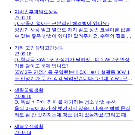
광 스팟이 있다면 그것도 알려주세요.
이비인후과
의료상담
25.01.10
Q.
코골이 없애는 근본적인 해결법이 있나요?
양압기 사용 말고 옆으로 자기 말고 성인 코골이를 없앨
수 있는 좋은 방법이 있다면 알려주세요. 수면의 질을 올
리고 싶은데 다른 방법은 잘 모르겠네요.
기타 고민상담
고민상담
23.09.18
Q.
형광등 36W 1구 안정기가 달려있는데 55W 2구 안정
기를 달아도 문제 없나요?
55W 2구 안정기를 구입했는데 집에 보니 형광등 36W 1
구 안정기가 두 개 각각 달려있습니다.그런데 55W 2구
안정기를 달고 36W 형광등을 사용해도 문제가 생기지
생활꿀팁
생활
않을까요? 호환이 되나요?
23.08.10
Q.
욕실 바닥에 낀 때를 제거하는 청소 방법 추천
욕실 바닥에 때가 잘 벗겨지지 않습니다.솔로 빡빡 문질
러도 잘 안 벗겨지는데 청소 팁이 있을까요?그리고 때 제
거 후에 때가 덜 끼게 하는 방법도 알려주세요.
세탁수선
생활
23.07.14