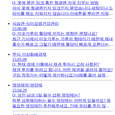
Q.
옷에 묻은 잉크 혹은 형광펜 자국 지우는 방법
아이 옷에 형광펜인지 잉크인지 묻었습니다.세탁이나 드
라이를 해도 지워지지 않습니다.아세톤을 뿌리면 지워진
다고 해서 해봤는데 안되더군요.다른 방법은 없을까요?
식습관·식이요법
건강관리
23.06.08
Q.
미숫가루의 혈당에 끼치는 영향은 괜찮나요?
최근 기사에서 미숫가루는 가루의 형태이기 때문에 체내
흡수가 빠르고 그렇기 때문에 혈당이 빠르게 오른다는
내용을 봤습니다. 그렇다면 혈당 조절에 문제가 생길 여
주식·가상화폐
경제
지가 있나요?설탕이 포함된 미숫가루와 포함안된 미숫
23.05.09
가루가 있는데 당성분의 존재 유무와 상관없이 빠른 체
Q.
현재 경제 산황에서 채권 투자시 고려 사항은?
내 흡수로 건강해 이로움을 줄 수 없는 걸까요? 건강을
채권 투자를 하려고 합니다. 어떤 채권을 골라야 할까요?
지키려면 먹지 않는게 좋을까요?
구입 적정가는 어떻게 계산하나요?사례를 들어 설명해
주신다면 더욱 쉽게 이해할 수 있을 것 같습니다. 구입해
영양제
약·영양제
본적이 없어서요.
23.04.29
Q.
성인 남성 1일 필수 섭취 영양제는?
하루 섭취해야하는 필수 영양제는 어떤게 있을까요? 꼭
필요한 영양제만 추천해주세요. 간에 무리를 주지 않는
혹은 간에 무리를 주는 것을 막아주는 영양제도 포함시