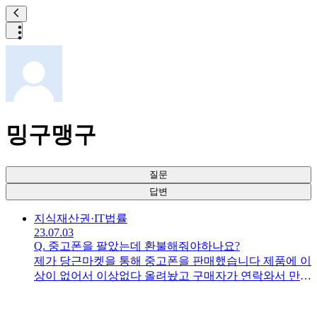
밍구맹구
질문
답변
지식재산권·IT
법률
23.07.03
Q.
중고폰을 팔았는데 환불해줘야하나요?
제가 당근마켓을 통해 중고폰을 판매했습니다 제품에 이
상이 없어서 이상없다 올려놨고 구매자가 연락와서 만나
서 서로 상태보고 이상없는거 확인구 돈을 입금 받고 판
매햇습니다그런데 몇일 뒤 액정에 백화현상?이 있다고