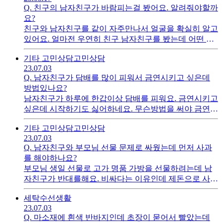
Q.
친구의 남자친구가 바람피는걸 봤어요. 알려줘야할까
요?
친구와 남자친구를 같이 자주만나서 얼굴을 확실히 알고
있어요. 얼마전 우연히 친구 남자친구를 봤는데 어떤 여
자와 진한 스킨쉽을 하고있었어요. 친구는 모르는 눈치
기타 고민상담
고민상담
인데 말해줘야할까요?
23.07.03
Q.
남자친구가 담배를 많이 피워서 금연시키고 싶은데
방법있나요?
남자친구가 하루에 한갑이상 담배를 피워요. 금연시키고
싶은데 시작하기도 싫어하네요. 무슨방법을 써야 금연을
쉽게 시작할까요?
기타 고민상담
고민상담
23.07.03
Q.
남자친구와 부모님 선물 문제로 싸웠는데 먼저 사과
를 해야하나요?
부모님 생일 선물로 고가 명품 가방을 선물하려는데 남
자친구가 반대를해요. 비싸다는 이유인데 제돈으로 사는
데도 뭐라고하네요. 제가 먼저 사과해야하나요?
세탁수선
생활
23.07.03
Q.
마소재에 흰색 반바지인데 초장이 묻어서 빨았는데