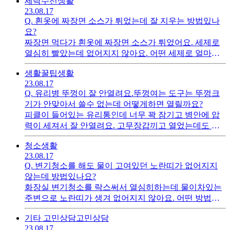
세탁수선
생활
23.08.17
Q.
흰옷에 짜장면 소스가 튀었는데 잘 지우는 방법있나
요?
짜장면 먹다가 흰옷에 짜장면 소스가 튀었어요. 세제로
열심히 빨았는데 없어지지 않아요. 어떤 세제로 얼마나
빨아야 없어질까요?
생활꿀팁
생활
23.08.17
Q.
유리병 뚜껑이 잘 안열려요.뚜껑여는 도구는 뚜껑크
기가 안맞아서 쓸수 없는데 어떻게하면 열릴까요?
피클이 들어있는 유리통인데 너무 꽉 잠기고 병안에 압
력이 세져서 잘 안열려요. 고무장갑끼고 열었는데도 안
열리는데 좋은 방법있을까요?
청소
생활
23.08.17
Q.
변기청소를 해도 물이 고여있던 노란띠가 없어지지
않는데 방법있나요?
화장실 변기청소를 락스써서 열심히하는데 물이차있는
주변으로 노란띠가 생겨 없어지지 않아요. 어떤 방법으
로 청소하면 없어지나요?
기타 고민상담
고민상담
23.08.17