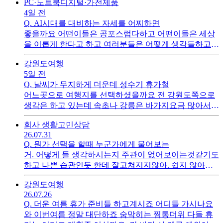
PC·노트북
디지털·가전제품
4일 전
Q.
AI시대를 대비하는 자세를 어찌하면
좋을까요 어떤이들은 공포스럽다하고 어떤이들은 세상
을 이롭게 한다고 하고 여러분들은 어떻게 생각들하고
AI시대를 어떻게 준비하고 계신가요 아이들에게는 어떤
강원도
여행
교육을 시키는게 좋을지 고민되네요
5일 전
Q.
날씨가 무지하게 더운데 성수기 휴가철
어느곳으로 여행지를 선택하셨을까요 전 강원도쪽으로
생각은 하고 있는데 속초나 강릉은 바가지요금 많아서
별로 인데 여러분들은 바가지없는 쪽으로 추천 부탁드립
회사 생활
고민상담
니다.
26.07.31
Q.
뭔가 선택을 할때 누군가에게 물어보는
거. 어떻게 들 생각하시는지 주관이 없어보이는것같기도
하고 나쁜 습관인듯 한데 잘고쳐지지않아. 쉽지 않아요
인생의 변화의 순간에서 스스로 선택한 삶을 살아야 하
강원도
여행
는데. 주도적 삶이. 필요한데. 자꾸 쉬운길을 선택하려고
26.07.26
하네요
Q.
더운 여름 휴가 준비들 하고계시죠 어디들 가시나요
와 이번여름 정말 대단하죠 숨막히는 찜통더위 다들 휴