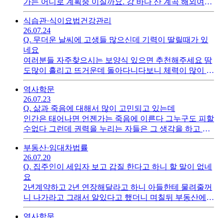
가는 어디로 계획중 이실까요. 강 바다 산 계곡 해외여행
말고 국내여행 좋은곳 있으면. 추천 많이 해주세요
식습관·식이요법
건강관리
26.07.24
Q.
무더운 날씨에 고생들 많으신데 기력이 딸릴때가 있
네요
여러분들 자주찾으시는 보양식 있으면 추천해주세요 땀
도많이 흘리고 뜨거운데 돌아다니다보니 체력이 많이 소
진되는 느낌이랄까 아무튼 여러분 삼복더위어 보양식으
역사
학문
로 뭘 자주드실까요?
26.07.23
Q.
삶과 죽음에 대해서 많이 고민되고 있는데
인간은 태어나면 언젠가는 죽음에 이른다 그누구도 피할
수없다 그런데 권력을 누리는 자들은 그 생각을 하고 사
는걸까 영원이 사는것처럼부귀영화를 누리다보면 뭐라
부동산·임대차
법률
도 된줄 아는걸까 권력 좋지 허나 누구에게나 시간은 정
26.07.20
해저 있다 조심해라 권력자와 그졸개들아
Q.
집주인이 세입자 보고 갑질 한다고 하니 할 말이 없네
요
2년계약하고 2년 연장해달라고 하니 아들한테 물려줄꺼
니 나가라고 그래서 알있다고 했더니 며칠뒤 부동산에서
집보러 온다고 연락이왔네요 그래서 2년연장 문자보내
역사
학문
고 새로운 주인한테 임대도같이 묶어서 매매 해달라고