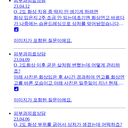
피부과
의료상담
수 있다는데 확실하지 않아서 여기에 질문 올려봅니다좀
23.04.12
더 풀어서 말하자면금토일에 알바하는 건데원래 월요일
Q.
2도 화상 치유 중 딱지 안 생기게 하려면
에 출근하는 근로자가 출근하여 받는 수당 말고출근 하
화상 입은지 2주 조금 안 되는데초기엔 화상연고 바르다
지 않아도 되는 날(월요일)의 근로자가 근로자의 날로인
가 나중에는 습윤드레싱으로 상처를 덮어놨었습니다현
해 수당을 받을 수 있는 건지 궁금합니다
재상태에서는 뭘하면 될까요?물에 닿아도 상관없을까
요?
이미지가 포함된 질문이에요.
피부과
의료상담
23.04.09
Q.
2도화상 이후 굳은 살처럼 변했는데 어떻게 관리하
죠?
아래 사진은 화상입은 후 4시간 경과하여 연고를 화상연
고를 바른 모습이고 아래 사진은 일주일이 지난 현재 만
져보면 굳은 살처럼 남아 있습니다이 상태에서는 아무런
조치를 취하지 않아도 흉터가 남지 않나요?연고를 바르
이미지가 포함된 질문이에요.
게 된다면 흉터연고와 화상연고 중에서 무엇을 발라야하
나요?
피부과
의료상담
23.04.06
Q.
2도 화상 부위를 긁어서 상처가 생겼는데 어떡하죠?