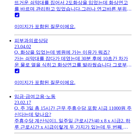
뜨거운 쇠막대를 집어서 2도화상을 입었는데 화상연고
를 바르며 관리하고 있었습니다.그러나 연고바른 부위가
가려워서 잠결에 긁어서 상처가 생긴 것 같은데 어떻게
해야할까요?임시방편으로 듀오덤을 붙이긴 했는데검색
이미지가 포함된 질문이에요.
해 본 결과 듀오덤의 접착력 때문에 상처부위가 뜯겨나
갈 위험이 있어 사용하지 말라는데 어떻게 해야할지 알
려주세요화상초기(4시간 후) 사진입니다 아래 사진들은
피부과
의료상담
긁은 후(화상입은 날로부터 4일째) 생긴 상처입니다
23.04.02
Q.
화상을 입었는데 병원에 가는 이유가 뭐죠?
가는 쇠막대를 잡다가 데였는데 30분 후에 10초간 차가
운 물로 열을 식히고 화상연고를 발라뒀습니다 그로부터
대략 4시간쯤 지났는데1.화상연고랑 메디폼 있는데 병원
에 갈 필요가 있을까요?2. 병원에 가면 뭘 해주나요?3. 메
이미지가 포함된 질문이에요.
디폼은 물집이 터질 때만 붙이는 건가요?
임금·급여
고용·노동
23.02.17
Q.
주 3일 총 15시간 근무 주휴수당 포함 시급 11000원 주
신다는데 맞나요?
주휴수당 계산식이1. 일주일 근로시간/40 x 8 x 시급2. 하
루 근로시간 x 시급이렇게 두 가지가 있는데 두 번째 식
은 네이버글에서 본 거여서 아무래도 2번식은 1번 식에