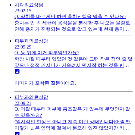
치과
의료상담
서 주 5일을 일한다고 가정하고 내놓은 식이겠죠?알바
23.02.15
하는 곳에서 금토일에 주 3일 총 15시간 근무 시 주휴수
Q.
양치를 바르게만 하면 충치진행을 멈출 수 있나요?
당 포함 시급이 11000원이라고 하셨는데인터넷에 검색
충치는 입 속 세균이 음식물을 분해한 후 나오는 물질로
해보니 주휴수당 포함 시급이 최소 11544원이라고 되어
인해 충치가 진행되는 것으로 알고 있는데 현재 충치가
있어서요주 3일만 일하는 저는15/40 x 8 x 9620(최저로
있더라도 양치만 제대로하면 충치치료를 안해도 상관없
가정) = 28860이 나와서주휴수당 포함 최저시급은 11544
피부과
의료상담
을까요?
원이 나오는 것이 맞죠?
22.09.29
Q.
등 뒤에 이거 피부암인가요?
학창 시절 때부터 있었던 것 같은데 그땐 작은 점인 줄 알
았으나 점점 커지다가 거슬려서 만지작 하는 것을 반복
하던 어느 날 세게 건드리진 않았는데 터진 건지 피가 나
더군요 그 뒤로도 별 신경은 안 쓰다가 오늘 갑자기 생각
이미지가 포함된 질문이에요.
나서 사진을 찍어보니 도저히 일반적인 점으론 안 보여
서 이곳에 질문을 올려봅니다.몇 년전까지 크기가 서서
히 커지다가 요즘엔 더 커지진 않는 것 같아요 만져보면
피부과
의료상담
말랑말랑합니다빨간펜 부분이 해당 부위이고, 파란펜 부
22.09.21
Q.
어릴 때부터 피부에 홍조같은 게 있는데 무엇인지 알
위는 혹시몰라 같이 사진에 담았습니다
수 있을까요?
(일시적인 현상은 아니고 계속 이런 상태입니다)어릴 땐
이렇게 넓은 영역에 걸쳐서 분포해 있진 않았지만 커가
면서 왼쪽 턱 아래까지 영역이 넓어졌어요해당 영역은