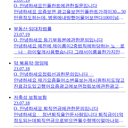
23.07.19
요 아이는밖에생활합니다
Q.
안녕하세요인플란트에관한질문입니다
안녕하세요 요즘보면 광고을보면인플란트가격이30ㅡ50
만원정도하는데. 병원에내방했어물어보면다100이넘어
가더라고요 왜이렇게차이가나는지요
부동산·임대차
법률
23.07.19
Q.
안녕하세요 등기부등본에관한문의입니다
안녕하세요 예전에 제이름이2중법칙에하당하는 노ㆍ로
ㆍ나ㆍ라이렇게사용했습니다 그래서이름을한가지만사
용할수있게바꾸었는데 아파트같은경우는바뀐이름으로
약 복용
약·영양제
되어있는데 시골토지는잘동으로넘어가질않았네요 어떡
23.07.18
게바뀐이름으로넘기면될까요
Q.
안녕하세요접립선과한문의입니다 ㆍ
안녕하세요 제가요즘들어소변을보는게시원하지도않고
잔료감도있고했어요즘광고에보면접립쏘에관한광고가
많이나오는데 효과가있는지궁굼합니다 효과가있다면얼
저축성 보험
보험
마동안복용을해야되는지도요
23.07.18
Q.
안녕하세요 퇴직연금에관한문의입니다
안녕하세요ㆍ 정년퇴직을안둔사람입니다 퇴직금이1억
정도되는데퇴직연금으로받으면월수령액이얼마나되는
지궁굼합니다ㆍ