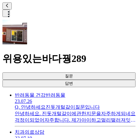
위용있는바다꿩289
질문
답변
반려동물 건강
반려동물
23.07.26
Q.
안녕하세요진돗개털갈이질문입니다
안녕하세요. 진돗개털갈이에관한지문을자주하게되네요
걱정이되었어자주합니다. 제가아이하고멀리떨러져잇어
병원에데려가지못하고있네요 털갈이을한부위에잔털만
치과
의료상담
있어붉은피부가살짝식보입니다. 털이길어지면괜찬을까