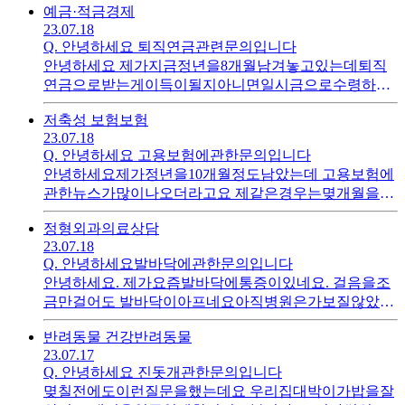
예금·적금
경제
23.07.18
Q.
안녕하세요 퇴직연금관련문의입니다
안녕하세요 제가지금정년을8개월남겨놓고있는데퇴직
연금으로받는게이득이될지아니면일시금으로수령하는
게맞는지 결정을못하고있습니다 어떤쪽이유리한지요.
저축성 보험
보험
직장다닌지20년되었습니다
23.07.18
Q.
안녕하세요 고용보험에관한문의입니다
안녕하세요제가정년을10개월정도남았는데 고용보험에
관한뉴스가많이나오더라고요 제같은경우는몆개월을탈
수있고 고용보험지급액이지금보다10개월후줄어드는지
정형외과
의료상담
요.또한정년퇴직을해도구인할동을해야하는지요 참고로
23.07.18
고용보험가입기간은20년정도되었습니다
Q.
안녕하세요발바닥에관한문의입니다
안녕하세요. 제가요즘발바닥에통증이있네요. 걸음을조
금만걸어도 발바닥이아프네요아직병원은가보질않았습
니다. 왜그런걸까요
반려동물 건강
반려동물
23.07.17
Q.
안녕하세요 진돗개관한문의입니다
몆칠전에도이런질문을했는데요 우리집대박이가밥을잘