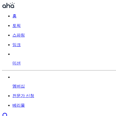
홈
토픽
스파링
잉크
미션
멤버십
전문가 신청
베리몰