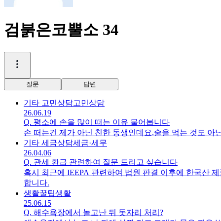
검붉은코뿔소 34
질문
답변
기타 고민상담
고민상담
26.06.19
Q.
평소에 손을 많이 떠는 이유 물어봅니다
손 떠는건 제가 아닌 친한 동생인데요.술을 먹는 것도 아닌
기타 세금상담
세금·세무
26.04.06
Q.
관세 환급 관련하여 질문 드리고 싶습니다
혹시 최근에 IEEPA 관련하여 법원 판결 이후에 한국산 
합니다.
생활꿀팁
생활
25.06.15
Q.
해수욕장에서 놀고난 뒤 돗자리 처리?