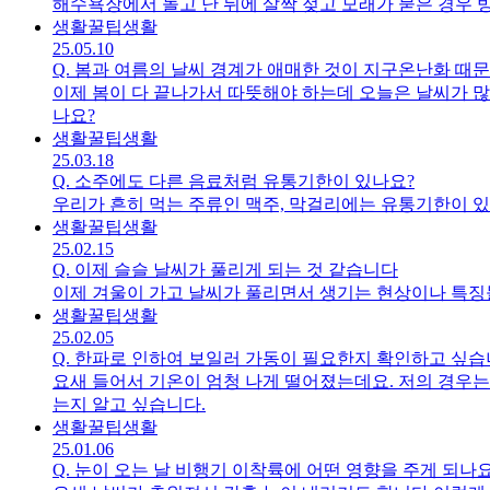
해수욕장에서 놀고 난 뒤에 살짝 젖고 모래가 묻은 경우 
생활꿀팁
생활
25.05.10
Q.
봄과 여름의 날씨 경계가 애매한 것이 지구온난화 때
이제 봄이 다 끝나가서 따뜻해야 하는데 오늘은 날씨가 많
나요?
생활꿀팁
생활
25.03.18
Q.
소주에도 다른 음료처럼 유통기한이 있나요?
우리가 흔히 먹는 주류인 맥주, 막걸리에는 유통기한이 
생활꿀팁
생활
25.02.15
Q.
이제 슬슬 날씨가 풀리게 되는 것 같습니다
이제 겨울이 가고 날씨가 풀리면서 생기는 현상이나 특징
생활꿀팁
생활
25.02.05
Q.
한파로 인하여 보일러 가동이 필요한지 확인하고 싶
요새 들어서 기온이 엄청 나게 떨어졌는데요. 저의 경우는
는지 알고 싶습니다.
생활꿀팁
생활
25.01.06
Q.
눈이 오는 날 비행기 이착륙에 어떤 영향을 주게 되나요