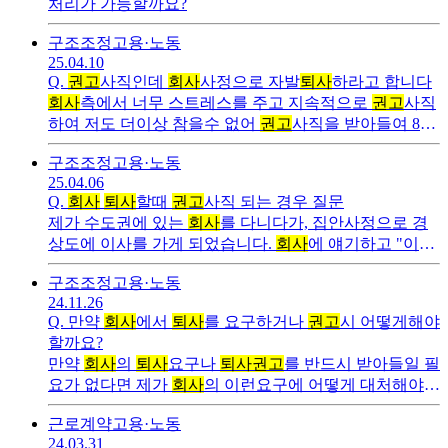
처리가 가능할까요?
구조조정
고용·노동
25.04.10
Q.
권고
사직인데
회사
사정으로 자발
퇴사
하라고 합니다
회사
측에서 너무 스트레스를 주고 지속적으로
권고
사직
하여 저도 더이상 참을수 없어
권고
사직을 받아들여 8월
에
퇴사
하기로 했습니다 근데
권고
사직이 아니라 자발퇴
구조조정
고용·노동
사고 그래서
25.04.06
Q.
회사
퇴사
할때
권고
사직 되는 경우 질문
제가 수도권에 있는
회사
를 다니다가, 집안사정으로 경
상도에 이사를 가게 되었습니다.
회사
에 얘기하고 "이제
이사를 가야해서, 더 이상 다닐수 없다" 얘기를
구조조정
고용·노동
24.11.26
Q.
만약
회사
에서
퇴사
를 요구하거나
권고
시 어떻게해야
할까요?
만약
회사
의
퇴사
요구나
퇴사권고
를 반드시 받아들일 필
요가 없다면 제가
회사
의 이런요구에 어떻게 대처해야
하나요? 못나가겠다고 무조건 버티면 되나요?
근로계약
고용·노동
24.03.31