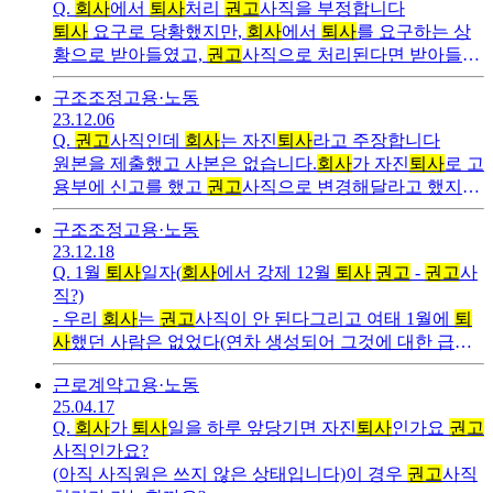
Q.
회사
에서
퇴사
처리
권고
사직을 부정합니다
퇴사
요구로 당황했지만,
회사
에서
퇴사
를 요구하는 상
황으로 받아들였고,
권고
사직으로 처리된다면 받아들이
겠다고 말씀드렸습니다.* 이후 저는
권고
사직으로 정리
구조조정
고용·노동
되는 것으로 이해하고
퇴사
준비를
23.12.06
Q.
권고
사직인데
회사
는 자진
퇴사
라고 주장합니다
원본을 제출했고 사본은 없습니다.
회사
가 자진
퇴사
로 고
용부에 신고를 했고
권고
사직으로 변경해달라고 했지만
안 된다고 합니다.제가 항변할 수 있는 문서도 없고(물론
구조조정
고용·노동
사직서는
23.12.18
Q.
1월
퇴사
일자(
회사
에서 강제 12월
퇴사
권고
-
권고
사
직?)
- 우리
회사
는
권고
사직이 안 된다그리고 여태 1월에
퇴
사
했던 사람은 없었다(연차 생성되어 그것에 대한 급여
가 포함되어 있기 때문)라면서 12월에
퇴사
하거나
근로계약
고용·노동
25.04.17
Q.
회사
가
퇴사
일을 하루 앞당기면 자진
퇴사
인가요
권고
사직인가요?
(아직 사직원은 쓰지 않은 상태입니다)이 경우
권고
사직