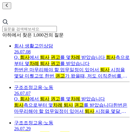
아하
에서 찾은
1,000
건의 질문
회사 생활
고민상담
26.07.08
Q.
회사
에서
퇴사
권고
를 몇
차례
받았습니다
회사
측으로
부터 몇
차례
퇴사
권고
를 받았습니다
한번은 마무리해야 할 업무일정이 있어서
퇴사
시점을
몇달 미뤘고또 한번
권고
가 왔을때, 저도 이직준비를 해
야 하기때문에, 이직이 확정되면
퇴사
하겠다고 제
구조조정
고용·노동
26.07.07
Q.
회사
에서
퇴사
권고
를 몇
차례
받았습니다
회사
측으로부터 몇
차례
퇴사
권고
를 받았습니다한번은
마무리해야 할 업무일정이 있어서
퇴사
시점을 몇달 미
뤘고또 한번
권고
가 왔을때, 저도 이직준비를 해야 하기
구조조정
고용·노동
때문에,
26.07.29