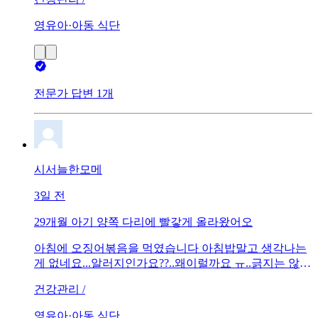
중이고 (새벽수유는 끊는중이에요)수유텀을 지금은 4시
간에서 4시간반으로 잡고있는데 이게 괜찮은지 모르겠
영유아·아동 식단
어요..수유하려고하면 허버허버 햐햐햐햐햐하면서 엄청
먹으려는듯이 구는데 막상주면 열심히안먹고 1분먹다가
홱 돌면서 빼고 하면서한끼를 양쪽5-6분먹을때도있거든
요그럼 배가덜불러서 다음텀이 짧아질때도있는데 상황
에따라 너무 보채면 그냥 주기도해요밥먹을때 집중을 못
전문가 답변 1개
하고 뭔소리가나면 다보ㅏ야하고 소리가안나도 집중못
할때도있고배가불러서 뺀건지 어쩐건지 모르니계속 더
주긴하거든여..검색해봐도 이시기애들은 다 이유식을 먹
고있어서..도움받기가 어려워서 여기에 문의합니다ㅠㅠ
얼마나줘야하는지 텀은 어떻게해야하는지많은분들의
시서늘한모메
답변 부탁드립니다
3일 전
29개월 아기 양쪽 다리에 빨갛게 올라왔어오
아침에 오징어볶음을 먹였습니다 아침밥말고 생각나는
게 없네요...알러지인가요??..왜이럴까요 ㅠ..긁지는 않
고, 양쪽 다리에만 올라왓어요
건강관리 /
영유아·아동 식단