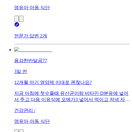
영유아·아동 식단
전문가 답변 2개
용감한반달곰77
3일 전
12개월 아기 영양제 이대로 괜찮나요?
지금 아침에 첫수줄때 유산균이랑 비타민 D분유에 넣어
서 주고 다음 이유식에 오메가3 넣어서 먹이고 저녁 자기
전에 칼슘 먹이고 있는데 아기가 계속 깨고 밤에 소리지
건강관리 /
르고 안자려고해서 철분제 먹여보라는 권유받고 먹이려
고 하는데 지금 영양제들과 철분제 같이 먹여도 되나요?
영유아·아동 식단
철분제는 어느 시간대에 먹이는게 좋을까요