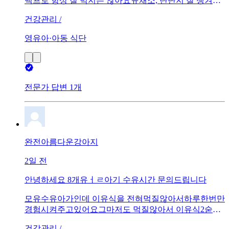
백프로 항상 잘 먹지는 않아요ㅠ채소, 탄단지 잘 챙겨주
면 한 달에 한 번 잘 먹을까 싶어요...ㅎ이런 상황이 세, 네
건강관리 /
달은 됐어요.음식에 미련 있는 아기도 아니고, 과자도 안
주면 안 먹고, 간식이나 식사 한 끼 굶긴다고 특별히 짜증
영유아·아동 식단
많아지지도 않는 아기예요.안 먹이자니 아기가 안 크는
것 같고 먹이자니 돈까스 우동 아니면 잘 안 먹고ㅠ 억지
로 먹일 수도 없고... 방법이 있을까요?
전문가 답변 1개
완전아름다운강아지
2일 전
안녕하세요 8개유ㅓㄹ아기 수유시간 문의드립니다
모유수유아가인데 이유식을 전혀먹질않아서하루한번만
경험시켜주고있어요그마저도 먹질않아서 이유식2숟
갈..?먹고바로 수유를 하는데 하루에 총4-5번? 수유하는
건강관리 /