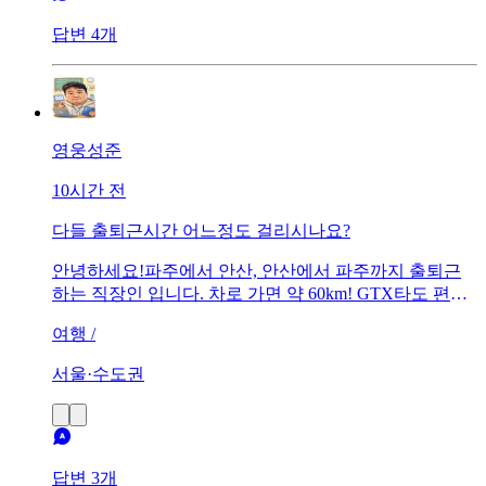
답변 4개
영웅성준
10시간 전
다들 출퇴근시간 어느정도 걸리시나요?
안녕하세요!파주에서 안산, 안산에서 파주까지 출퇴근
하는 직장인 입니다. 차로 가면 약 60km! GTX타도 편도
2시간 거리 입니다. 라디오를 듣다보면 저보다 더한 거리
여행 /
를 다니는 분들도 있는것 같던데 여러분들은 출퇴근시간
과 거리가 어느정도 되시나요?
서울·수도권
답변 3개