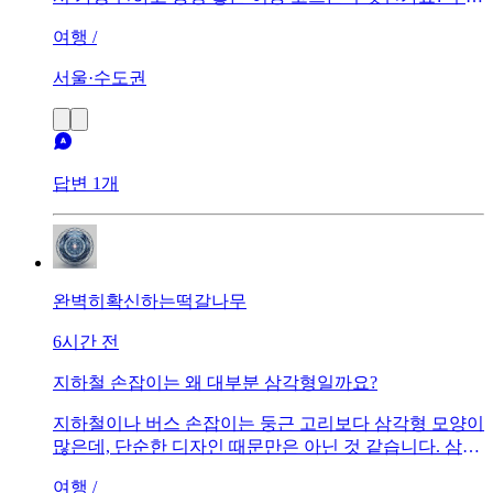
팁이나 꼭 들러야 할 명소도 함께 추천 부탁드립니다. 😊
여행 /
서울·수도권
답변 1개
완벽히확신하는떡갈나무
6시간 전
지하철 손잡이는 왜 대부분 삼각형일까요?
지하철이나 버스 손잡이는 둥근 고리보다 삼각형 모양이
많은데, 단순한 디자인 때문만은 아닌 것 같습니다. 삼각
형 손잡이가 잡기 편한 이유와 안전성, 제작 측면의 장점
여행 /
이 궁금합니다