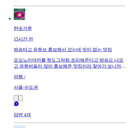
한숫가루
15시간 전
방송타고 유튜브 홍보해서 갔는데 맛이 없는 맛집
오꼬노미야끼를 핫도그처럼 조리해준다고 방송도 나오
고 유튜버들이 많이 홍보해준 맛집이라 찾아가 보니까
줄도 없고 사는 사람도 없더라구요. 일단 종류별로 3개정
여행 /
도 샀는데 결코 저렴하지 않고 맛은 돈 주고 굳이 안먹어
도 되는...
서울·수도권
답변 4개