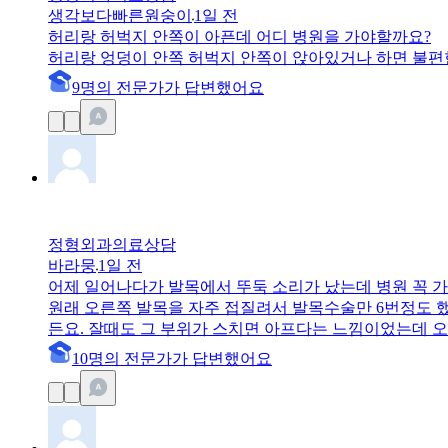
생각보다빠른원숭이
1일 전
허리랑 허벅지 안쪽이 아픈데 어디 병원을 가야할까요?
허리랑 엉덩이 안쪽 허벅지 안쪽이 앉아있거나 하면 불편
9
명
의 전문가가 답변
했어요
정형외과
의료상담
바라뭉
1일 전
어제 일어나다가 발목에서 뚜둑 소리가 났는데 병원 꼭 
원래 오른쪽 발목을 자주 접질려서 발목수술만 6번정도 
든요. 잘때도 그 부위가 스치면 아프다는 느낌이었는데 
는 한거같은데 병원을 꼭 가봐야 할까요..
10
명
의 전문가가 답변
했어요