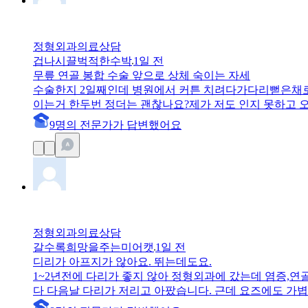
정형외과
의료상담
겁나시끌벅적한수박
1일 전
무릎 연골 봉합 수술 앞으로 상체 숙이는 자세
수술한지 2일째인데 병원에서 커튼 치려다가다리뻗은채로 
이는거 한두번 정더는 괜찮나요?제가 저도 인지 못하고 오
건 아니겟죠..?.?
9
명
의 전문가가 답변
했어요
정형외과
의료상담
갈수록희망을주는미어캣
1일 전
디리가 아프지가 않아요. 뛰는데도요.
1~2년전에 다리가 좋지 않아 정형외과에 갔는데 염증,연
다 다음날 다리가 저리고 아팠습니다. 근데 요즈에도 가볍게 뛰는데 요즘은 아프지 않습니다. 저녘후 주변 낮은산을 20~30분
덕에 요즘 가볍게 뛰는데도 무릎이 아프지 않는걸까요?