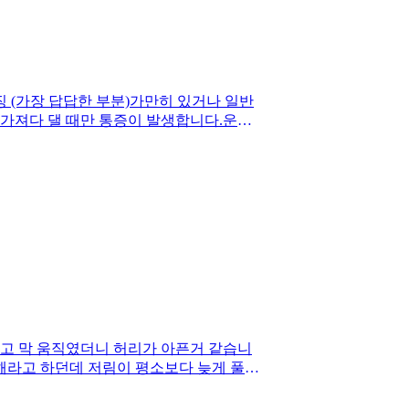
특징 (가장 답답한 부분)가만히 있거나 일반
 가져다 댈 때만 통증이 발생합니다.운동
 팔꿈치가 시큰거리는 후유증이 있습니다.3.
 스트레칭 정도만 했고(지금은 중단), 런
체외 충격파 치료를 5회 정도 진행했으나
까지 접히는 걸 물리적으로 막아주니 통증
는 것 같은데, 두 달이 다 되어가도록 사
예 쉬면서 가만히 놔두는 것이 맞을까요?
하고 막 움직였더니 허리가 아픈거 같습니
 해라고 하던데 저림이 평소보다 늦게 풀리
 아니면 mri를 찍어야되나요? 감사합니