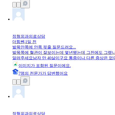
정형외과
의료상담
더힘쎈
1일 전
발목안쪽에 안쪽 핏줄 질문드려요...
발목쪽에 혈관이 잘보이는데 몇년됐는데 그전에도 그랬나 
알려주세요남자 만 40살이구요 통증이나 다른 증상은 
서 일합니다다리저림 등도 없어요근데 유독 오른쪽이 심
이미지가
포함된 질문이에요.
7
명
의 전문가가 답변
했어요
정형외과
의료상담