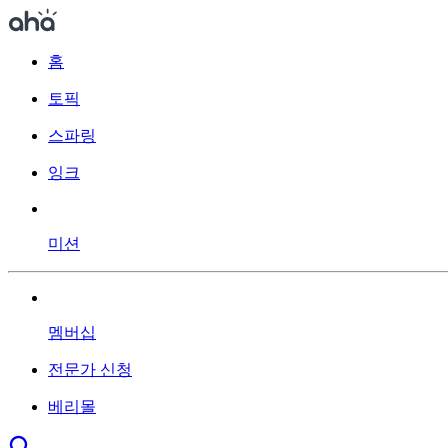
홈
토픽
스파링
잉크
미션
멤버십
전문가 신청
베리몰