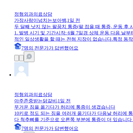
정형외과
의료상담
가장사랑이넘치는보아뱀
1일 전
두 달째 낫지 않는 팔꿈치 통증(팔 접을 때 통증, 운동 후 
1. 발병 시기 및 기간시작: 6월 7일경 상체 운동 다음 날
적인 일상생활을 할 때는 전혀 지장이 없습니다.특정 동작
시 증상: 턱걸이, 오버헤드 프레스, 가벼운 삼두 운동 등
7
명
의 전문가가 답변
했어요
현재까지의 대처 및 치료 현황휴식: 통증 발생 후 약 한 
닝이나 하체 운동 위주로만 하고 있습니다.병원 치료: 한 
효과를 전혀 모르겠습니다.보호대 착용: 최근 4일 정도는
자체는 안 느껴지지만, 근본적으로 나아지는 느낌은 아닙니
실 전혀 나아지는 느낌이 없습니다.단순 휴식이나 충격파/
정형외과
의료상담
아주존중받는닭갈비
1일 전
무거운 짐을 옮기다가 허리에 통증이 생겼습니다
10키로 정도 되는 짐을 여러개 옮기다가 다음날 허리에 
다 척추뼈를 기준으로 오른쪽 부분에 통증이 더 있습니다 
는 기분이 있던데 기분탓인지 모르겠습니다 혹시 어떻게 
7
명
의 전문가가 답변
했어요
다