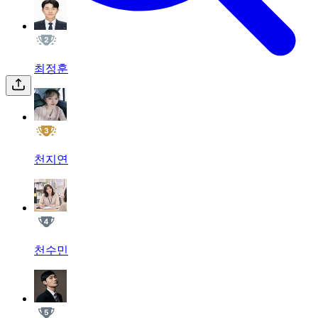
최정훈
천지연
천수민