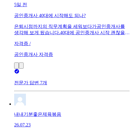
5일 전
공인중개사 40대에 시작해도 되나?
은퇴시점까지의 직무계획을 세워보다가공인중개사를
생각해 보게 됬습니다.40대에 공인중개사 시작 괜찮을까
요?개인 말고 법인소속으로요.저보다 한살 어린 동생이
자격증 /
팀장이던데나이야 상관없지만 업계가 어떤지 궁금합니
다.
공인중개사 자격증
전문가 답변 7개
내내기분좋은제육볶음
26.07.23