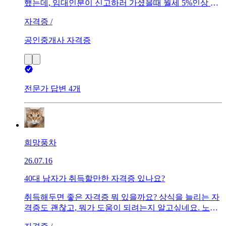
했는데, 임대인분이 신고하러 가셨을때 월세 5%인상 불
가하다고 10만원에서 99,300원으로 월세를 변경해야 한
자격증 /
다고 하셔서 기존 계약서 해지 후 다시 임대차 계약서 작
성을 했는데반환보증도 다시 가입을 해야하나요?계약기
공인중개사 자격증
간, 전세금 포함해서 모든 계약조건은 기존과 동일한데
월세만 700원 줄어든 경우입니다
전문가 답변 4개
희망풍차
26.07.16
40대 남자가 취득할만한 자격증 있나요?
취득해두면 좋은 자격증 뭐 있을까요? 상식을 늘리는 자
격증도 괜찮고, 뭐가 도움이 되려는지 알고싶네요. 노후
대비용도 좋고요.