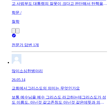
고 사법부도 대통령의 잘못이 크다고 판단해서 탄핵을인
용했고 1심 법원은 무기징역을 선고했습니다. 그런데 장
학문 /
동혁은 이런 모든 종합적인 판단에 대해서 무시하고 국
민을무시하는 태도를 보입니다.장동혁의 이런 행태가 정
철학
말로 궁금합니다.장동혁의 뇌구조를 아시는 분은 설명
부탁드립니다.
전문가 답변 1개
많이소심한병아리
26.05.14
교회에서그리스도의 의미는 무엇인가요
보통 예수님을 예수 그리스도 라고하는데그리스도가 성
도 이름도. 아닌것 같고존칭도 아닌것 같은데뜻과 의미
는 무엇인가요 그리고 어떤경우에 사용 하는지요