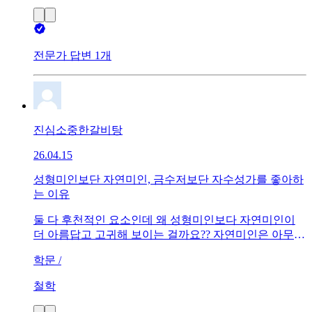
전문가 답변 1개
진심소중한갈비탕
26.04.15
성형미인보단 자연미인, 금수저보단 자수성가를 좋아하
는 이유
둘 다 후천적인 요소인데 왜 성형미인보다 자연미인이
더 아름답고 고귀해 보이는 걸까요?? 자연미인은 아무런
노력도 하지 않았고 오히려 성형미인이 노력했지 않나
학문 /
요...그리고 물론 돈이야 다 좋지만 금수저보다 자수성가
한 사람이 더 멋지게 보이잖아요둘 다 무에서 유를 만들
철학
어낸 건데 왜 이러한 모순이 생기는지 궁금합니다.