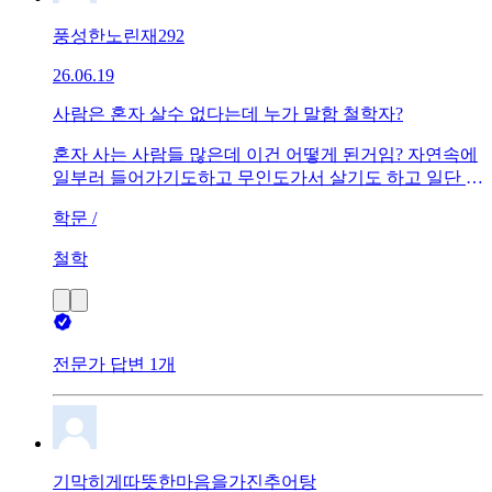
풍성한노린재292
26.06.19
사람은 혼자 살수 없다는데 누가 말함 철학자?
혼자 사는 사람들 많은데 이건 어떻게 된거임? 자연속에
일부러 들어가기도하고 무인도가서 살기도 하고 일단 늑
대소년도 있잖슴? 생계유지와 인프라만 제공되면 혼자
학문 /
쌉 가능?
철학
전문가 답변 1개
기막히게따뜻한마음을가진추어탕