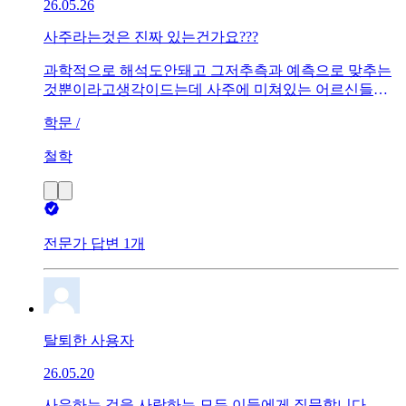
26.05.26
사주라는것은 진짜 있는건가요???
과학적으로 해석도안돼고 그저추측과 예측으로 맞추는
것뿐이라고생각이드는데 사주에 미쳐있는 어르신들이
나 심지어 대통룡까지 사주를믿는데이게진짜 근거가있
학문 /
는 미신일까요??
철학
전문가 답변 1개
탈퇴한 사용자
26.05.20
사유하는 것을 사랑하는 모든 이들에게 질문합니다.