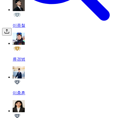
이중철
류경범
이충흔