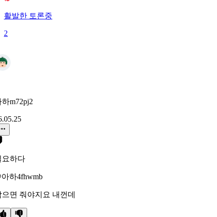
활발한 토론중
2
하m72pj2
6.05.25
필요하다
아하4fhwmb
남으면 줘야지요 내껀데