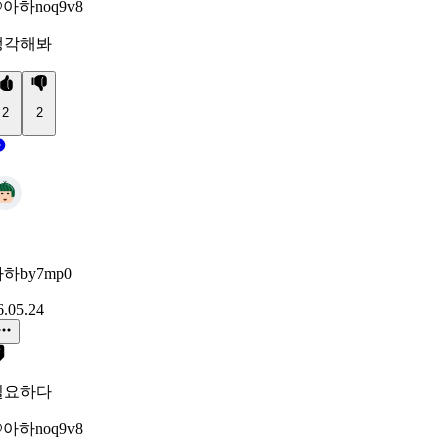
아하noq9v8
생각해봐
2
2
하by7mp0
6.05.24
필요하다
아하noq9v8