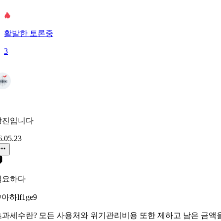
활발한 토론중
3
광진입니다
6.05.23
필요하다
아하lf1ge9
초과세수란? 모든 사용처와 위기관리비용 또한 제하고 남은 금액