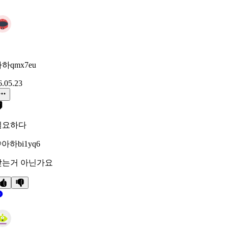
하qmx7eu
6.05.23
필요하다
아하bi1yq6
맞는거 아닌가요