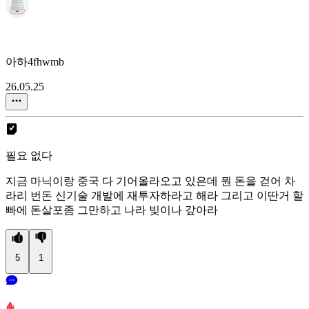
아하4fhwmb
26.05.25
필요 없다
지금 마닉이랑 중국 다 기어올라오고 있은데 뭔 돈을 걷어 차
라리 번돈 신기술 개발에 재투자하라고 해라 그리고 이딴거 할
빠에 돈살포좀 그만하고 나라 빚이나 갚아라
5
1