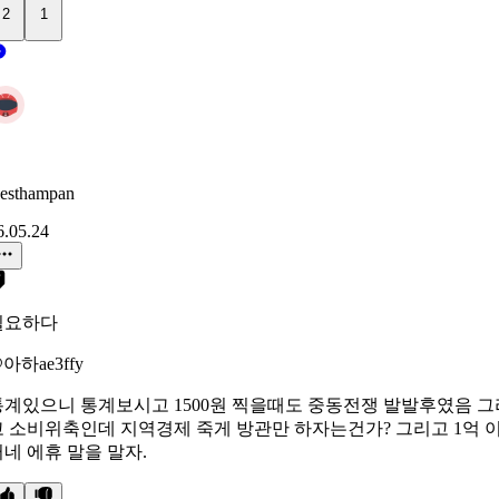
2
1
esthampan
6.05.24
필요하다
아하ae3ffy
통계있으니 통계보시고 1500원 찍을때도 중동전쟁 발발후였음 그
고 소비위축인데 지역경제 죽게 방관만 하자는건가? 그리고 1억 
네 에휴 말을 말자.