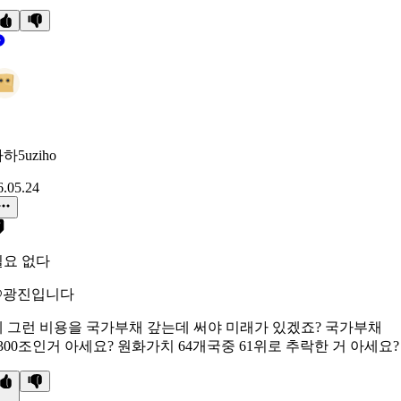
하5uziho
6.05.24
필요 없다
@광진입니다
예 그런 비용을 국가부채 갚는데 써야 미래가 있겠죠? 국가부채
300조인거 아세요? 원화가치 64개국중 61위로 추락한 거 아세요?