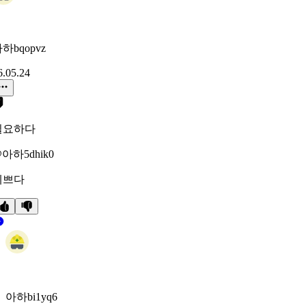
하bqopvz
6.05.24
필요하다
아하5dhik0
예쁘다
아하bi1yq6