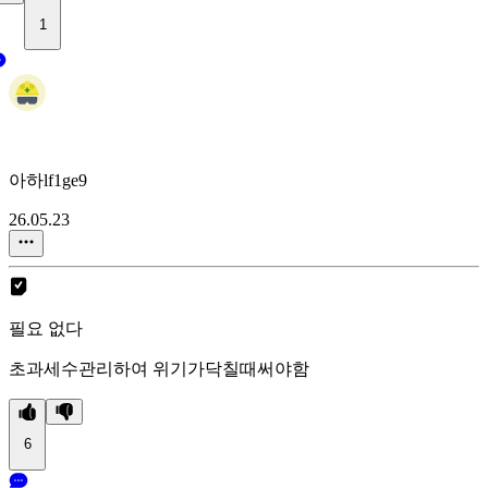
1
아하lf1ge9
26.05.23
필요 없다
초과세수관리하여 위기가닥칠때써야함
6