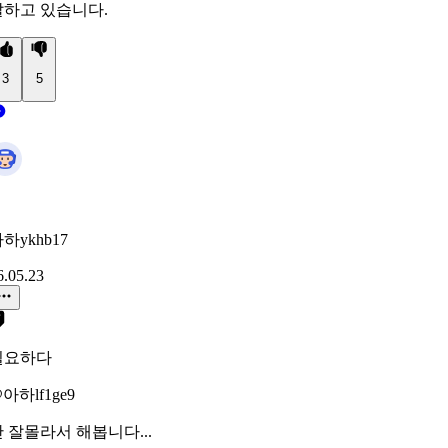
말하고 있습니다.
3
5
하ykhb17
6.05.23
필요하다
아하lf1ge9
 잘몰라서 해봅니다...