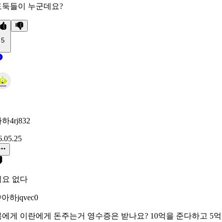
도둑들이 누군데요?
5
하4rj832
6.05.25
필요 없다
아하jqvec0
북에게 이란에게 돈주는거 영수증은 받나요? 10억을 준다하고 5억