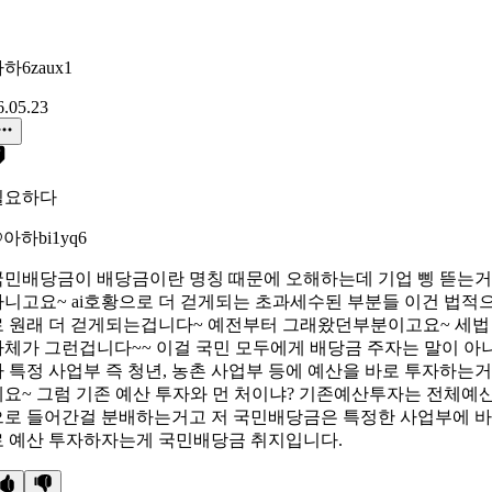
하6zaux1
6.05.23
필요하다
아하bi1yq6
국민배당금이 배당금이란 명칭 때문에 오해하는데 기업 삥 뜯는거
아니고요~ ai호황으로 더 걷게되는 초과세수된 부분들 이건 법적
로 원래 더 걷게되는겁니다~ 예전부터 그래왔던부분이고요~ 세법
자체가 그런겁니다~~ 이걸 국민 모두에게 배당금 주자는 말이 아
라 특정 사업부 즉 청년, 농촌 사업부 등에 예산을 바로 투자하는거
에요~ 그럼 기존 예산 투자와 먼 처이냐? 기존예산투자는 전체예
으로 들어간걸 분배하는거고 저 국민배당금은 특정한 사업부에 바
로 예산 투자하자는게 국민배당금 취지입니다.