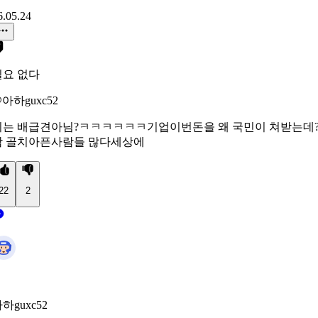
6.05.24
필요 없다
아하guxc52
니는 배급견아님?ㅋㅋㅋㅋㅋㅋ기업이번돈을 왜 국민이 쳐받는데
참 골치아픈사람들 많다세상에
22
2
하guxc52