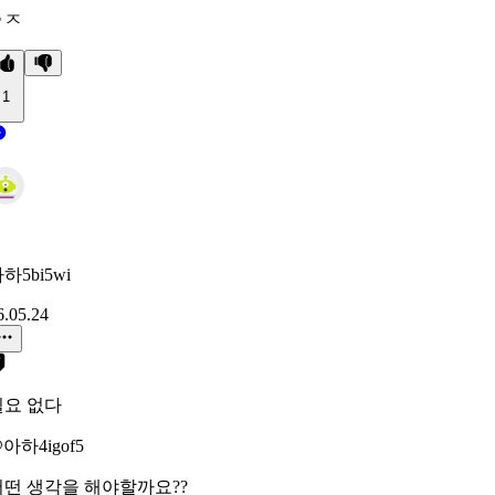
ㅇㅈ
1
하5bi5wi
6.05.24
필요 없다
아하4igof5
어떤 생각을 해야할까요??