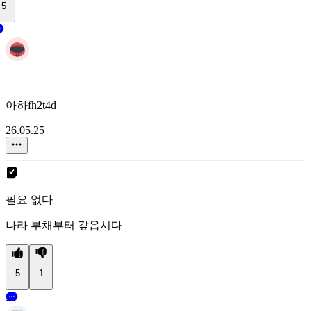
5
아하fh2t4d
26.05.25
필요 없다
나라 부채부터 갚읍시다
5
1