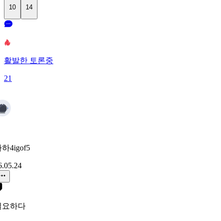
10
14
활발한 토론중
21
하4igof5
6.05.24
필요하다