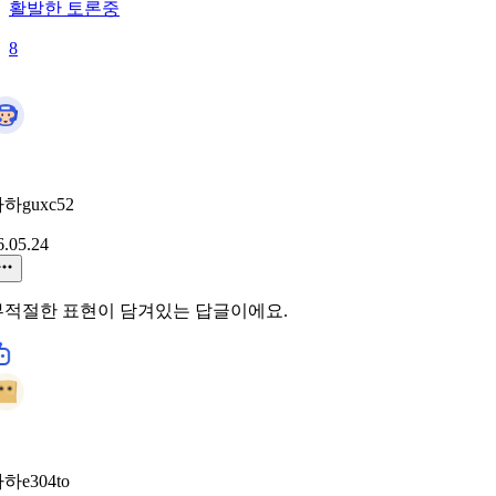
활발한 토론중
8
하guxc52
6.05.24
부적절한 표현이 담겨있는 답글이에요.
하e304to