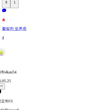
8
1
활발한 토론중
4
하4kau54
6.05.25
필요하다