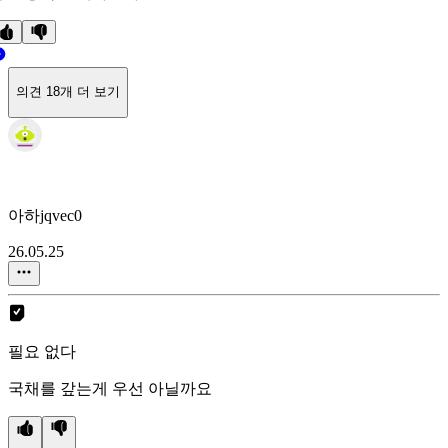
의견 18개 더 보기
아하jqvec0
26.05.25
필요 없다
국채를 갚는게 우선 아닐까요