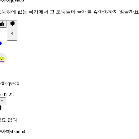
아하jqvec0
도둑밖에 없는 국가에서 그 도둑들이 극채를 갚아야하지 않을까요
4
하jqvec0
6.05.25
필요 없다
아하4kau54