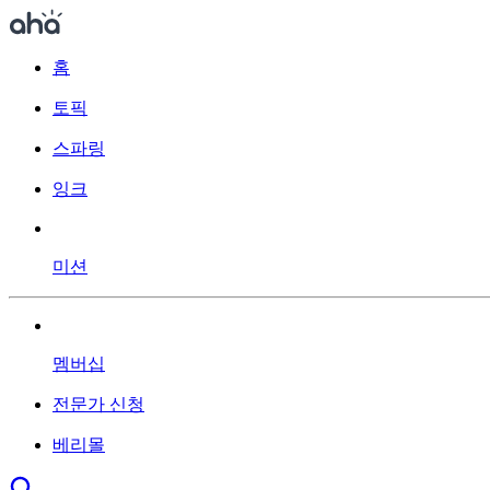
홈
토픽
스파링
잉크
미션
멤버십
전문가 신청
베리몰