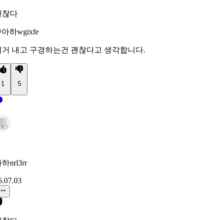
괜찮다
아하wgixfe
낼거 내고 구경하는건 괜찮다고 생각합니다.
1
5
하nrl3rr
6.07.03