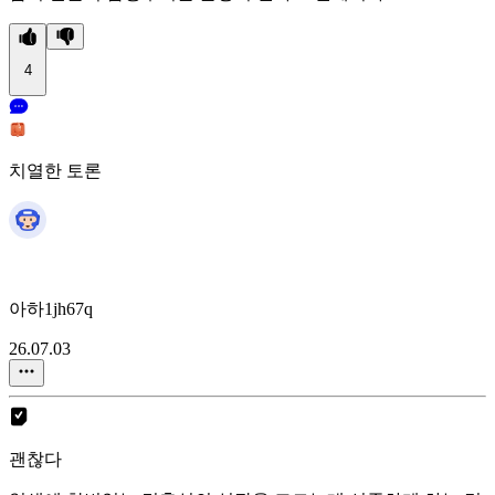
4
치열한 토론
아하1jh67q
26.07.03
괜찮다