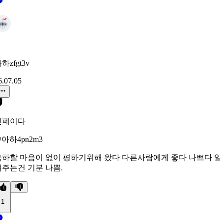
하zfgt3v
6.07.05
민폐이다
아하4pn2m3
축하할 마음이 없이 평하기위해 왔다 다른사람에게 좋다 나쁘다 
려주는건 기분 나쁨.
1