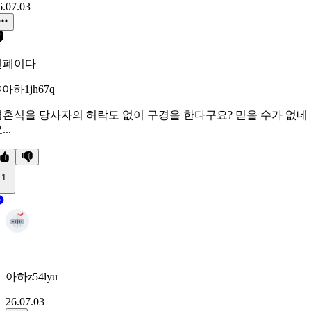
6.07.03
민폐이다
아하1jh67q
결혼식을 당사자의 허락도 없이 구경을 한다구요? 믿을 수가 없네
...
1
아하z54lyu
26.07.03