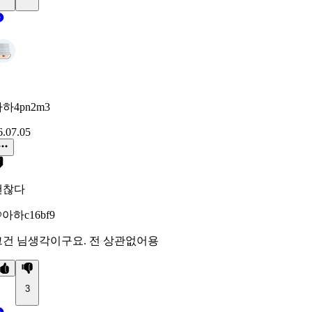
하4pn2m3
6.07.05
괜찮다
아하c16bf9
그건 님생각이구요. 전 상관없어용
3