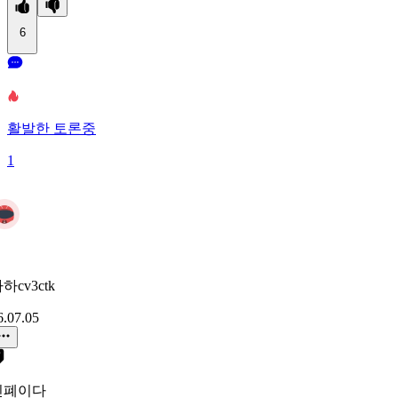
6
활발한 토론중
1
하cv3ctk
6.07.05
민폐이다