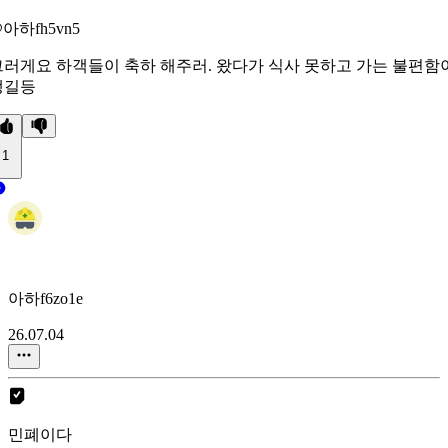
아하fh5vn5
그러게요 하객들이 축하 해주러. 왔다가 식사 못하고 가는 불편함
생길등
1
아하f6zo1e
26.07.04
민폐이다