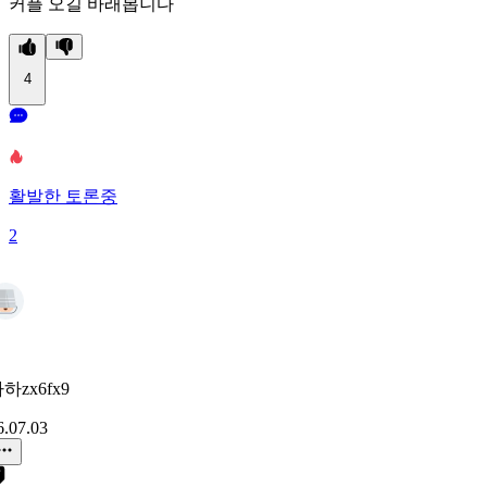
커플 오길 바래봅니다
4
활발한 토론중
2
하zx6fx9
6.07.03