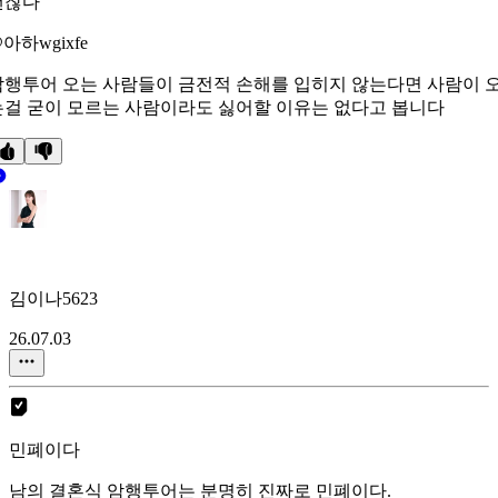
괜찮다
아하wgixfe
암행투어 오는 사람들이 금전적 손해를 입히지 않는다면 사람이 
는걸 굳이 모르는 사람이라도 싫어할 이유는 없다고 봅니다
김이나5623
26.07.03
민폐이다
남의 결혼식 암행투어는 분명히 진짜로 민폐이다.