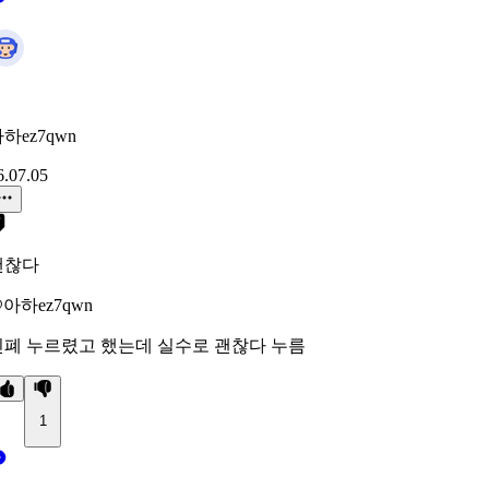
하ez7qwn
6.07.05
괜찮다
아하ez7qwn
민폐 누르렸고 했는데 실수로 괜찮다 누름
1