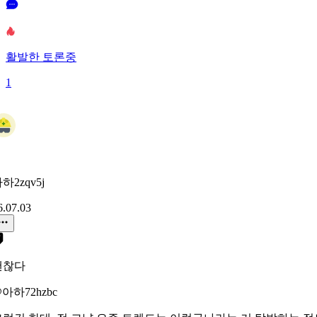
활발한 토론중
1
하2zqv5j
6.07.03
괜찮다
아하72hzbc