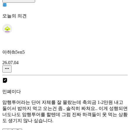
오늘의 의견
아하fh5vn5
26.07.04
민폐이다
암행투어라는 단어 자체를 잘 몰랐는데 축의금 1-2만원 내고
둘이서 밥까지 먹고 오는건 좀.. 솔직히 짜쳐요.. 이게 성행되면
너도나도 암행투어를 할텐데 그럼 진짜 하객들이 못 먹는 상황
도 생기지 않나 싶습니다.