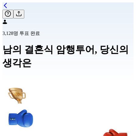
3,128명 투표 완료
남의 결혼식 암행투어, 당신의
생각은
23.7
%
76.3
%