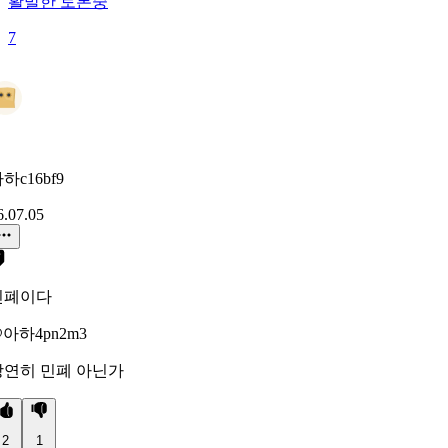
활발한 토론중
7
하c16bf9
6.07.05
민폐이다
아하4pn2m3
당연히 민폐 아닌가
2
1