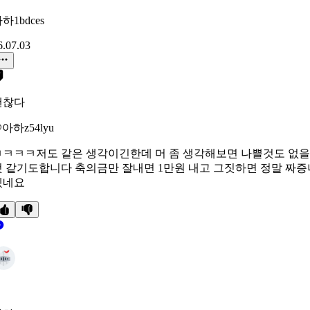
하1bdces
6.07.03
괜찮다
아하z54lyu
ㅋㅋㅋㅋ저도 같은 생각이긴한데 머 좀 생각해보면 나쁠것도 없을
것 같기도합니다 축의금만 잘내면 1만원 내고 그짓하면 정말 짜증
겠네요