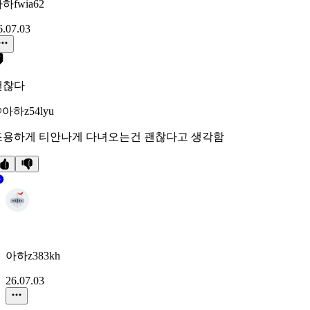
하fwia62
6.07.03
괜찮다
아하z54lyu
조용하게 티안나게 다녀오는건 괜찮다고 생각함
아하z383kh
26.07.03