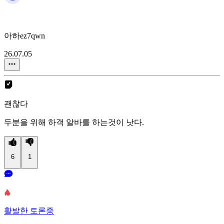
아하ez7qwn
26.07.05
괜찮다
두분을 위해 하객 알바를 하는것이 낫다.
6
1
활발한 토론중