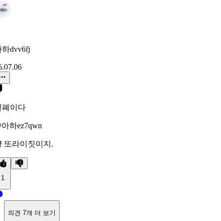
하dvv6fj
6.07.06
민폐이다
아하ez7qwn
걍 또라이짓이지.
1
의견 7개 더 보기