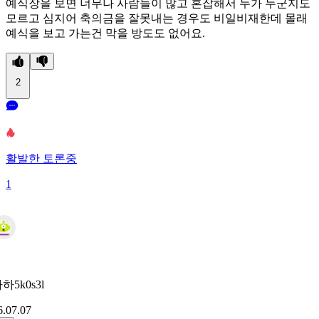
예식장을 보면 너무나 사람들이 많고 혼잡해서 누가 누군지도
모르고 심지어 축의금을 잘못내는 경우도 비일비재한데 몰래
예식을 보고 가는건 막을 방도도 없어요.
2
활발한 토론중
1
하5k0s3l
6.07.07