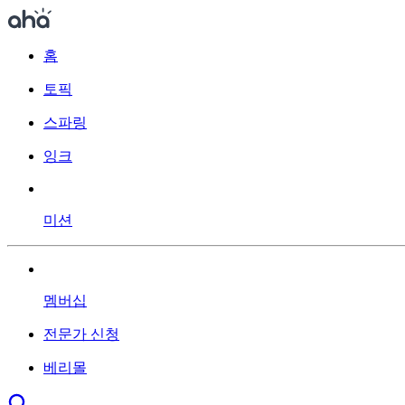
홈
토픽
스파링
잉크
미션
멤버십
전문가 신청
베리몰