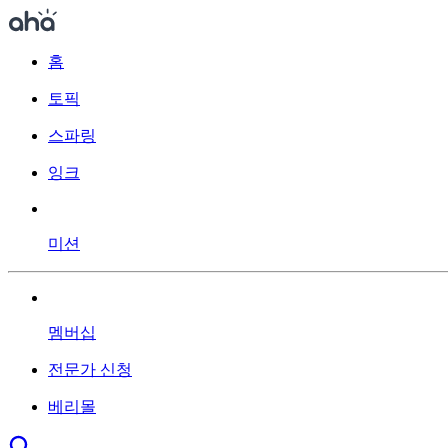
홈
토픽
스파링
잉크
미션
멤버십
전문가 신청
베리몰