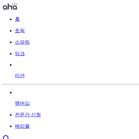
홈
토픽
스파링
잉크
미션
멤버십
전문가 신청
베리몰