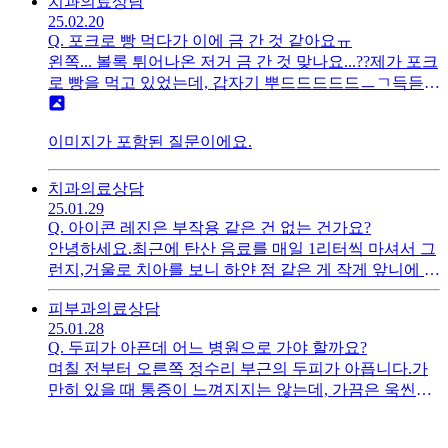
치과
의료상담
암 검사 결과에 염증성 변화 소견이 있다는 건 어떤 의미
25.02.20
일까요?질염균이 없는데 염증성 변화가 있다는 말이 이
Q.
포크로 빵 먹다가 이에 금 간 것 같아요ㅠ
해가 안 가요월요일 되자마자 병원에 가볼 거지만 괜히
왼쪽... 볼록 튀어나온 저거 금 간 것 맞나요...??제가 포크
걱정되네요
로 빵을 먹고 있었는데, 갑자기 뿌드드드드드ㅡㄱ득듣ㄱ
소리가 나면서이에 얼얼한 통증 같은 게 느껴졌어요 심
하진 않지만 아직도 느껴져요...철사 때문에 고정되어 있
이미지가 포함된 질문이에요.
는 것 같은데 손가락으로 위를 살짝 흔들면어릴 때 유치
빠질 때처럼 흔들리는 것 같은 느낌이 들어요이거 이 어
떡하나요??? ㅠㅠㅠ 내일 치과 예약 잡았는데무슨 치료
치과
의료상담
하게 될까요? 이 흔들리면 뽑아야 하나요?? 흑흑...
25.01.29
Q.
아이콘 레진은 부작용 같은 건 없는 건가요?
안녕하세요.최근에 탄산 음료를 매일 1리터씩 마셔서 그
런지,거울로 치아를 보니 하얀 점 같은 게 작게 앞니에 생
겼더라고요...그래서 이것저것 관련 정보를 찾아보다가
피부과
의료상담
아이콘 레진이라는 게 있다는 것을 알게 되었습니다일반
25.01.28
레진보다는 조금 비싸긴 하지만, 치아에 손상 없이 바로
Q.
두피가 아픈데 어느 병원으로 가야 할까요?
레진을 침투시킨다고 하더라고요일반 레진은 변색이 생
며칠 전부터 오른쪽 정수리 부근의 두피가 아픕니다.가
길 수 있다고 하던데, 아이콘 레진은 그럴 가능성이 없는
만히 있을 때 통증이 느껴지지는 않는데, 가끔은 욱씬거
건가요?단점이 뭔가요?그리고 빨대를 이용해서 탄산을
리는 느낌도 나는 것 같고...스치거나 누르면 통증이 느껴
마시면치료를 받고 난 이후에 다시 또 그 하얀 점 같은 게
집니다.머리카락이 흔들리거나 뭐 그런 상황에서는 눈
생길 가능성이 적어지는 걸까요?탄산 음료를 자주 마시