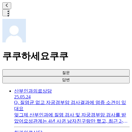
쿠쿠하세요쿠쿠
질문
답변
산부인과
의료상담
25.05.24
Q.
질염균 없고 자궁경부암 검사결과에 염증 소견이 있
대요
엊그제 산부인과에 질염 검사 및 자궁경부암 검사를 받
았어요성관계는 4년 사귄 남자친구랑만 했고, 최근 2-3
주 동안은 하지 않았어요그런데 질염균은 없고 자궁경부