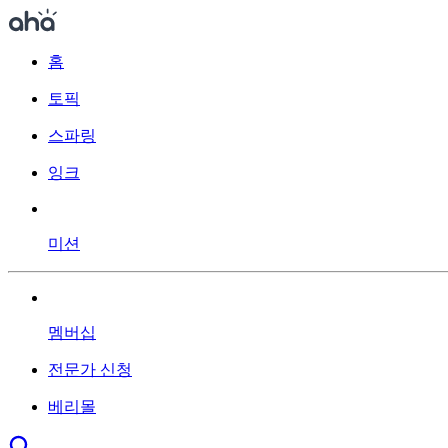
홈
토픽
스파링
잉크
미션
멤버십
전문가 신청
베리몰