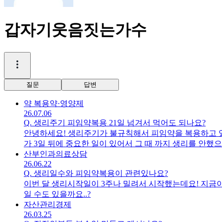
갑자기웃음짓는가수
질문
답변
약 복용
약·영양제
26.07.06
Q.
생리주기 피임약복용 21일 넘겨서 먹어도 되나요?
안녕하세요! 생리주기가 불규칙해서 피임약을 복용하고 있는
가 3일 뒤에 중요한 일이 있어서 그 때 까지 생리를 안했
사합니다
산부인과
의료상담
26.06.22
Q.
생리일수와 피임약복용이 관련있나요?
이번 달 생리시작일이 3주나 밀려서 시작했는데요! 지금이 
일 수도 있을까요..?
자산관리
경제
26.03.25