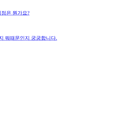
길을가다보면 모텔과 호텔이 보입니다.가끔 구석진 외각을보면 여인숙이라는 간판을 아주 드물게 볼수있는데 이들의 차이점은 뭔가요?
지 뭐때문인지 궁굼합니다.