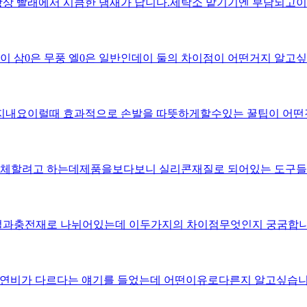
상 빨래에서 시큼한 냄새가 납니다.세탁소 맡기기엔 부담되고이
 삼0은 무풍 엘0은 일반인데이 둘의 차이점이 어떤거지 알고싶
손발이 너무차가워 지내요이럴때 효과적으로 손발을 따뜻하게할수있는 꿀팁이 
체할려고 하는데제품을보다보니 실리콘재질로 되어있는 도구들이
털과충전재로 나뉘어있는데 이두가지의 차이점무엇인지 궁굼합니
할때 각 주유소마다 연비가 다르다는 얘기를 들었는데 어떤이유로다른지 알고싶습