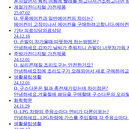
혼자살면서 특히 여름에 빨래를 하고나서건조하고나면 항
계절가전
디지털·가전제품
25.07.02
Q.
무풍에어컨과 일반에어컨의 차이는?
에어컨이 고장이나서 에어컨을 구매하려고합니다.에어컨이
기타 의료상담
의료상담
24.12.16
Q.
손발이 차가울때 따뜻하게 하는방법은?
안녕하세요.갑자기 날씨가 추워지니 
주방가전
디지털·가전제품
24.12.01
Q.
실리콘재질 조리도구는 안전한가요?
안녕하세요집에 조리도구가 오래되어서 새로 구매하여교
생활꿀팁
생활
24.12.01
Q.
구스다운은 털과 충전재가있는데 차이점은?
안녕하세요.겨울철에 패딩을 구매할때 구스다운의 오리
화학
학문
24.11.29
Q.
LPG 차량의 주유소마다 연비가 다른이유는?
안녕하세요.. LPG차량에 가스를 주입
생활꿀팁
생활