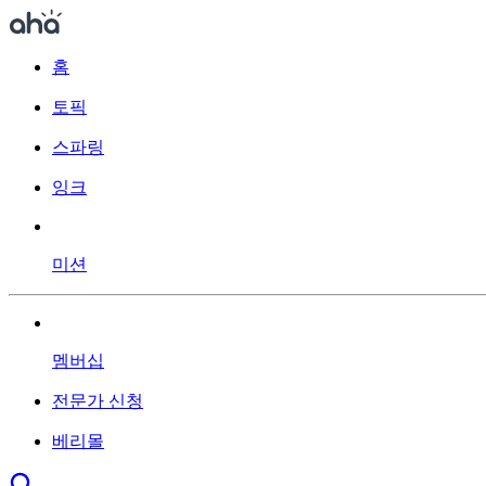
홈
토픽
스파링
잉크
미션
멤버십
전문가 신청
베리몰