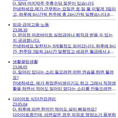
Q.
알바 마지막주 주휴수당 질문이 있습니다
는거 맞을까요?총 월급은 1,223,040원이 되는게 맞는지
안녕하세요.제가 근무하는 요일은 토,일,월 이렇게 3일이
궁금합니다.
고, 하루에 8시간씩 한주에 총 24시간씩 일했습니다.8월
달부터 근무를 시작해서 8월 한달 근무는 어제로 모두 끝
임금·급여
고용·노동
마쳤습니다.그리고 이번주 금요일 9월1일에 마지막 근무
23.08.10
인데요. 이럴 경우에 8월달까지 일한 부분에 대해서는 주
Q.
편의점 아르바이트 실업급여나 퇴직금 받을 수 있는
휴수당을 모두 받을 수 있을까요?아니면 8월 마지막주는
지 궁금합니다.
주휴수당을 못받을까요?
안녕하세요.일한지는 9개월정도 되어갑니다. 하루에 8시
간, 한주당 3일씩 24시간 일했었고 세금은 월급에서 4대
보험이 아니라 3.3% 떼고 주셨었어요.근로계약서 작성
생활꿀팁
생활
도 안했고 그냥 저런 식으로 매달 계좌에 급여만 지급받
23.08.05
았었는데 이런 경우엔 실업급여나 퇴직금 둘 다 못받을
Q.
일머리 있다는 소리 들으려면 어떤 연습을 하면 될까
까요?
요?
안녕하세요. 제가 취업준비생이기도 하고 그래서 직장생
활을 하면서 적어도 일머리 없다는 소리를 안들으려면
어떤 준비를 하고 가면 좋을지 직장인선배분들이 있으시
다이어트 식단
건강관리
면 팁 한번만 부탁드립니다.
23.05.04
Q.
하루에 라면 한끼만 먹어도 살이 빠질까요?
다이어트중인데, 라면같은 경우 의외로 영양소가 풍부하