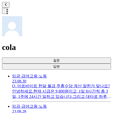
cola
질문
답변
임금·급여
고용·노동
23.08.30
Q.
아르바이트 한달 월급 주휴수당 계산 잘한거 맞나요?
안녕하세요.현재 시급은 9,800원이고, 1일 8시간씩 총 3
일, 1주에 24시간 일하고 있습니다.그리고 대타로 하루
추가로 8시간 일했는데요.이런경우에 제 한주동안의 주
임금·급여
고용·노동
휴수당은 47,040원이고, 추가 근무해준 한주는 62,720원
23.08.28
이렇게 해서47,040 x 3 = 141,120 + 62,720이렇게 계산하