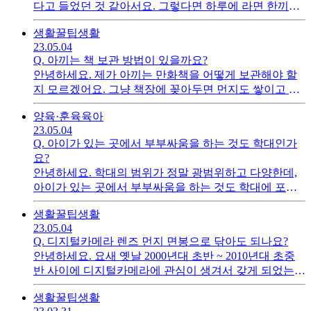
다고 들었던 것 같아서요. 그렇다면 하루에 라면 한끼로
식사를 대체하면 다이어트에 영향을 미치지 않을까요?
생활꿀팁
생활
23.05.04
Q.
아끼는 책 보관 방법이 있을까요?
안녕하세요. 제가 아끼는 만화책을 어떻게 보관해야 할
지 모르겠어요. 그냥 책장에 꽂아두면 먼지도 쌓이고 변
색의 위험이 있을 것 같은데, 투명봉투에 넣어두기엔 꺼
양육·훈육
육아
내서 보기가 번거로울 것 같고... 좋은 보관 방법 아시는
23.05.04
분 계신가요?
Q.
아이가 있는 곳에서 부부싸움을 하는 것도 학대인가
요?
안녕하세요. 학대의 범위가 정말 광범위하고 다양한데,
아이가 있는 곳에서 부부싸움을 하는 것도 학대에 포함
되는 행위인지 궁금합니다.
생활꿀팁
생활
23.05.04
Q.
디지털카메라 렌즈 먼지 면봉으로 닦아도 되나요?
안녕하세요. 요새 옛날 2000년대 초반 ~ 2010년대 초중
반 사이에 디지털카메라에 관심이 생겨서 갖게 되었는데
요.렌즈부분에 기포같은게 껴있는 것 같고, 겉에 먼지도
생활꿀팁
생활
붙어있는 것 같아보여서요. 이거 그냥 면봉으로 슥슥 닦