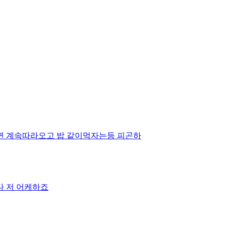
면 계속따라오고 밥 같이먹자는등 피곤하
다 저 어케하죠