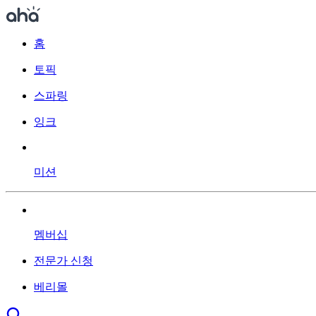
홈
토픽
스파링
잉크
미션
멤버십
전문가 신청
베리몰