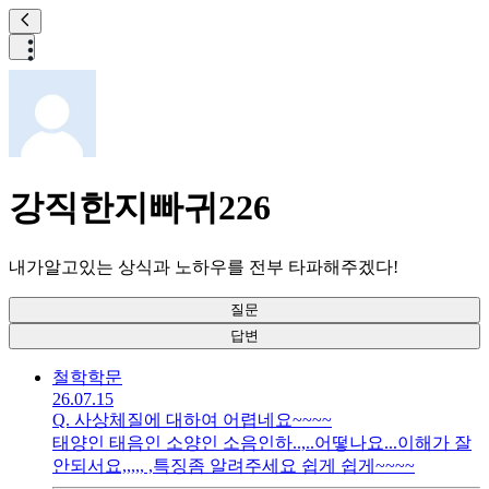
강직한지빠귀226
내가알고있는 상식과 노하우를 전부 타파해주겠다!
질문
답변
철학
학문
26.07.15
Q.
사상체질에 대하여 어렵네요~~~~
태양인 태음인 소양인 소음인하..,..어떻나요...이해가 잘
안되서요,,,,, ,특징좀 알려주세요 쉽게 쉽게~~~~