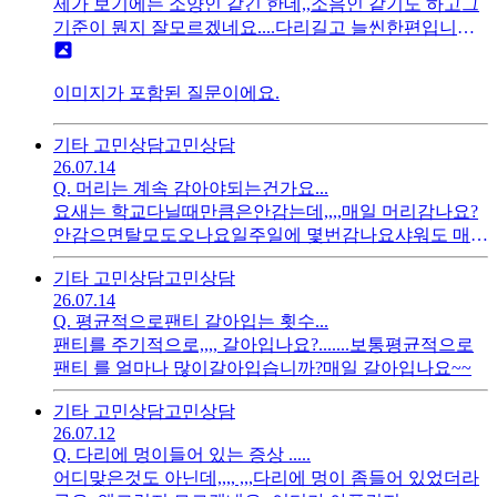
제가 보기에는 소양인 같긴 한데,,소음인 같기도 하고그
기준이 뭔지 잘모르겠네요....다리길고 늘씬한편입니다
만....
이미지가 포함된 질문이에요.
기타 고민상담
고민상담
26.07.14
Q.
머리는 계속 감아야되는건가요...
요새는 학교다닐때만큼은안감는데,,,,매일 머리감나요?
안감으면탈모도오나요일주일에 몇번감나요샤워도 매일
하나요...
기타 고민상담
고민상담
26.07.14
Q.
평균적으로팬티 갈아입는 횟수...
팬티를 주기적으로,,,, 갈아입나요?.......보통평균적으로
팬티 를 얼마나 많이갈아입습니까?매일 갈아입나요~~
기타 고민상담
고민상담
26.07.12
Q.
다리에 멍이들어 있는 증상 .....
어디맞은것도 아닌데,,,, ,,,다리에 멍이 좀들어 있었더라