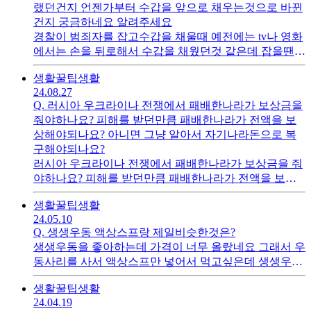
랬던건지 언젠가부터 수갑을 앞으로 채우는것으로 바뀐
건지 궁금하네요 알려주세요
경찰이 범죄자를 잡고수갑을 채울때 예전에는 tv나 영화
에서는 손을 뒤로해서 수갑을 채웠던것 같은데 잡을땐
뒤로소갑을 채우고,
생활꿀팁
생활
24.08.27
Q.
러시아 우크라이나 전쟁에서 패배한나라가 보상금을
줘야하나요? 피해를 받던만큼 패배한나라가 전액을 보
상해야되나요? 아니면 그냥 알아서 자기나라돈으로 복
구해야되나요?
러시아 우크라이나 전쟁에서 패배한나라가 보상금을 줘
야하나요? 피해를 받던만큼 패배한나라가 전액을 보상
해야되나요? 아니면 그냥 알아서 자기나라돈으로 복구
생활꿀팁
생활
해야되나요?
24.05.10
Q.
생생우동 액상스프랑 제일비슷한것은?
생생우동을 좋아하는데 가격이 너무 올랐네요 그래서 우
동사리를 사서 액상스프만 넣어서 먹고싶은데 생생우동
액상스프랑 비슷한거는 뭐가있을까요?
생활꿀팁
생활
24.04.19