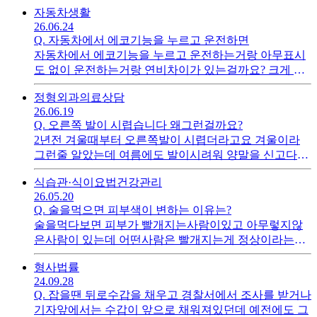
자동차
생활
높아진건지 컴퓨터가 노후가되서 그런건지 모르지만 이
26.06.24
럴땐 그래픽만 바꾸면 해결이 될까요?
Q.
자동차에서 에코기능을 누르고 운전하면
자동차에서 에코기능을 누르고 운전하는거랑 아무표시
도 없이 운전하는거랑 연비차이가 있는걸까요? 크게 느
끼지는 못하는데 정확히 뭐가 다른걸까요?
정형외과
의료상담
26.06.19
Q.
오른쪽 발이 시렵습니다 왜그런걸까요?
2년전 겨울때부터 오른쪽발이 시렵더라고요 겨울이라
그런줄 알았는데 여름에도 발이시려워 양말을 신고다녔
고요~ 가만히 앉아있거나하면 다르데는 괜찮은데 오른
식습관·식이요법
건강관리
쪽발만 시렵습니다 꼭 수족냉증처럼요 그런대 움직이거
26.05.20
나하면 다시 괜찮아지고요~ 가만히 있으면 발바닥이 시
Q.
술을먹으면 피부색이 변하는 이유는?
렵습니다 혈액공급이 안되서 그런건가요? 만약병원을
술을먹다보면 피부가 빨개지는사람이있고 아무렇지않
간다면 무슨과로 가야하나요 내과? 외과? 등등
은사람이 있는데 어떤사람은 빨개지는게 정상이라는사
람이있고 누구는 간이안좋아서 술을먹으면 빨개지는거
형사
법률
라고도 하는사람도 있고요.피부색이 빨개지는것과 아무
24.09.28
런변화가 없는사람 누가 간이안좋은건가요?
Q.
잡을땐 뒤로수갑을 채우고 경찰서에서 조사를 받거나
기자앞에서는 수갑이 앞으로 채워져있던데 예전에도 그