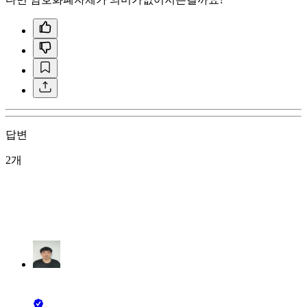
답변
2개