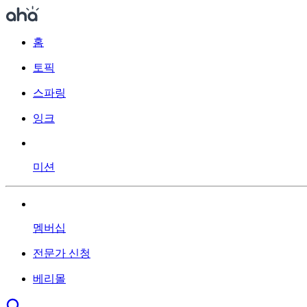
홈
토픽
스파링
잉크
미션
멤버십
전문가 신청
베리몰