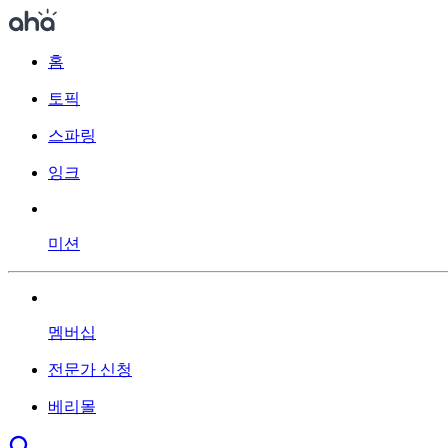
홈
토픽
스파링
잉크
미션
멤버십
전문가 신청
베리몰