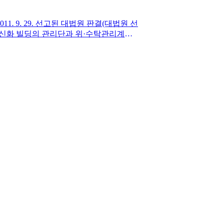
. 9. 29. 선고된 대법원 판결(대법원 선
건물인 신화 빌딩의 관리단과 위·수탁관리계약
 한다)로부터 이 사건 지하상가 20개 점포
에 대하여 관리비 등의 지급 의무가 문제
식회사가 구분소유자인 을에게서 수개의 점포