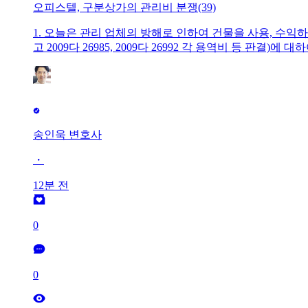
오피스텔, 구분상가의 관리비 분쟁(39)
1. 오늘은 관리 업체의 방해로 인하여 건물을 사용, 수익하지
고 2009다 26985, 2009다 26992 각 용역비 등 
을 체결하고 이 사건 집합건물을 관리해 온 원고(반소 피고,
(이하 ‘이 사건 점포’라고 한다)를 임차하여 안마시술소
가 되었습니다.​3. 위 사건에서 대법원은 '집합건물 관
를 임차하여 안마시술소를 운영하려는 임차인 병의 안마
송인욱 변호사
・
12분 전
0
0