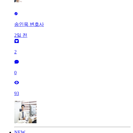
송인욱 변호사
2일 전
2
0
93
NEW