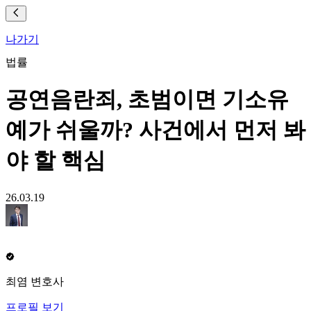
나가기
법률
공연음란죄, 초범이면 기소유
예가 쉬울까? 사건에서 먼저 봐
야 할 핵심
26.03.19
최염 변호사
프로필 보기