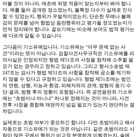
어볼 것이 아니라, 애초에 죄명 적용이 맞는지부터 봐야 합니
다. 예를 들어 공개된 장소였는지, 불특정 다수가 실제로 인식
할 수 있었는지, 행위가 우발적이었는지, 단순한 무례나 불쾌
감의 문제를 넘어 형법상 음란행위라고 평가될 정도였는지가
먼저 정리돼야 합니다. 겉보기에는 비슷해 보여도 법적 평가는
꽤 다르게 갈릴 수 있습니다.
그다음이 기소유예입니다. 기소유예는 “아무 문제 없는 사
건”이라는 뜻이 아닙니다. 검찰사건사무규칙은 기소유예를 피
의사실은 인정되지만 형법 제51조의 사정을 참작해 소추할 필
요가 없는 경우라고 정하고 있습니다. 그리고 형사소송법 제
247조는 검사가 형법 제51조의 사항을 참작해 공소를 제기하
지 않을 수 있다고 규정하고 있습니다. 형법 제51조에는 범인
의 연령, 성행, 지능과 환경, 피해자와의 관계, 범행의 동기·수
단·결과, 범행 후의 정황이 포함됩니다. 즉 공연음란죄 기소유
예는 “초범이냐 아니냐” 하나로 정해지는 것이 아니라, 사건
전후 사정을 종합해 재판까지 넘길 필요가 있는지 판단하는 절
차입니다.
실제로는 초범 여부가 중요하긴 합니다. 다만 초범이라고 해서
자동으로 기소유예가 되는 것은 아닙니다. 같은 초범이라도 사
람이 많은 곳에서 행위가 비교적 분명하게 이뤄졌는지, 술에