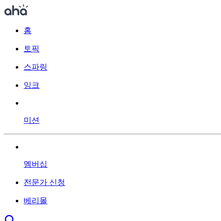
홈
토픽
스파링
잉크
미션
멤버십
전문가 신청
베리몰