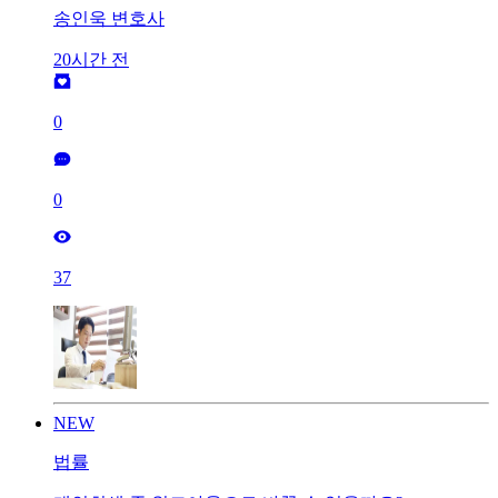
송인욱 변호사
20시간 전
0
0
37
NEW
법률