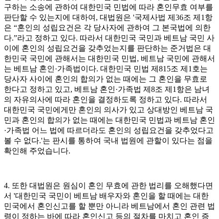
구하는 소송에 관하여 대한민국 민법에 따라 혼인무효 여부를
판단할 수 있는지에 대하여, 대법원은 '국제사법 제36조 제1항
은 “혼인의 성립요건은 각 당사자에 관하여 그 본국법에 의한
다.”라고 정하고 있다. 따라서 대한민국 국민과 베트남 국민 사
이에 혼인의 성립요건을 갖추었는지를 판단하는 준거법은 대
한민국 국민에 관해서는 대한민국 민법, 베트남 국민에 관해서
는 베트남 혼인·가족법이다. 대한민국 민법 제815조 제1호는
당사자 사이에 혼인의 합의가 없는 때에는 그 혼인을 무효로
한다고 정하고 있고, 베트남 혼인·가족법 제8조 제1항은 남녀
의 자유의사에 따라 혼인을 결정하도록 정하고 있다. 따라서
대한민국 국민에게만 혼인의 의사가 있고 상대방인 베트남 국
민과 혼인의 합의가 없는 때에는 대한민국 민법과 베트남 혼인
·가족법 어느 법에 따르더라도 혼인의 성립요건을 갖추었다고
볼 수 없다.'는 판시를 통하여 국내 법원에 관할이 있다는 점을
확인해 주었습니다.
4. 또한 대법원은 원심이 혼인 무효에 관한 법리를 오해했다면
서 '대한민국 국민이 베트남 배우자와 혼인을 할 때에는 대한
민국에서 혼인신고를 할 뿐만 아니라 베트남에서 혼인 관련 법
령이 정하는 바에 따라 혼인신고 등의 절차를 마치고 혼인 증