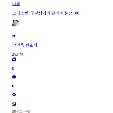
법률
오피스텔, 구분상가의 관리비 분쟁(38)
송인욱 변호사
2일 전
0
0
94