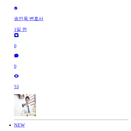
송인욱 변호사
1일 전
0
0
53
NEW