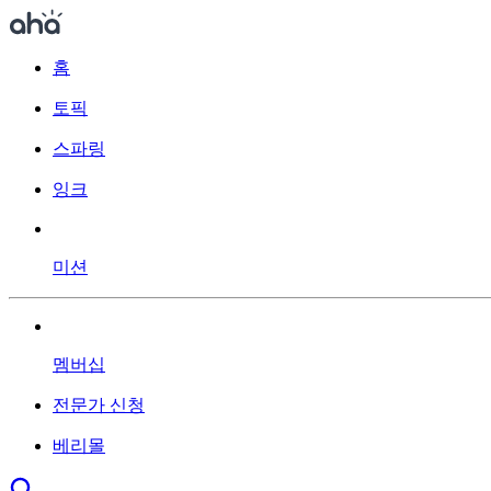
홈
토픽
스파링
잉크
미션
멤버십
전문가 신청
베리몰