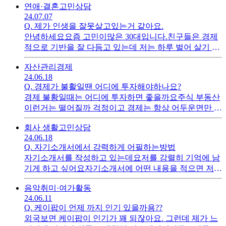
연애·결혼
고민상담
24.07.07
Q.
제가 인생을 잘못살고있는거 같아요.
안녕하세요요즘 고민이많은 30대입니다.친구들은 경제
적으로 기반을 잘 다듬고 있는데 저는 하루 벌어 살기 바
쁘고 기술도 없는거 같아 많이 속상합니다. 열심히 안살
자산관리
경제
고 잘 못살고 있는거 같아요. 잘 사는 인생이란 무엇일까
24.06.18
요 의견주시면 감사합니다
Q.
경제가 불활일땐 어디에 투자해야하나요?
경제 불황일때는 어디에 투자하면 좋을까요주식 부동산
이런거는 떨어질까 걱정이고 경제는 항상 어두운면만 보
여서 안전한 투자를 하고 싶어요경제불황기에 투자할만
회사 생활
고민상담
한곳 장점단점좀 ㅅ설명 부탁드립니다
24.06.18
Q.
자기소개서에서 강력하게 어필하는방법
자기소개서를 작성하고 있는데요저를 강렬히 기억에 남
기게 하고 싶어요자기소개서에 어떤 내용을 적으면 저를
기억할지 알려주시면 감사드려요저에겐 중요한 회사 면
음악
취미·여가활동
접이라 꼭 붙어야 하거든요자기소개서 꿀팁좀요 ㅠㅠ!
24.06.11
Q.
케이팝이 언제 까지 인기 있을까용??
외국보면 케이팝이 인기가 꽤 되잖아요. 그런데 제가 느