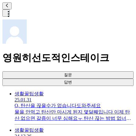
영원히선도적인스테이크
질문
답변
생활꿀팁
생활
25.01.31
Q.
탄산을 끊을수가 없습니다도와주세요
물을 안먹고 탄산만 마시게 된지 몇달째입니다 이제 탄
산 없으면 갈증이 너무 심해요ㅜ 탄산 끊는 방법 없너요
궁금합니다.. 건강 걱정이 되네요
생활꿀팁
생활