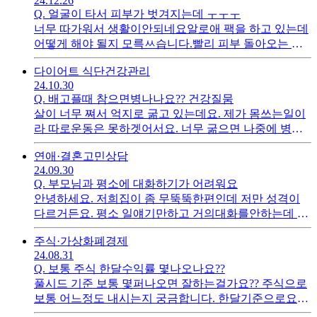
24.12.26
Q.
얼굴이 타서 피부가 벗겨지는데 ㅜㅜㅜ
너무 따가워서 생활이안되네요알로애 팩을 하고 있는데
어떻게 해야 될지 모륵ㅆ습니다.빨리 피부 돌아오는 법
없을까요?????
다이어트 식단
건강관리
24.10.30
Q.
배고플때 참으면병나나요?? 건강질뭄
살이 너무 쪄서 억지로 굶고 있는데요. 제가 몸쓰는일이
라 따로운동은 못하겟어서요. 너무 굶으면 나중에 병으
로 찾아올까 겁나네요 ㅜ 병날까요
연애·결혼
고민상담
24.09.30
Q.
부모님과 평소에 대화하기가 어려워요
안녕하세요. 저희집이 좀 무뚝뚝한편인데 저만 성격이
다르거든요. 평소 일얘기만하고 거의대화를안하는데 성
인이되니 더 대화를 안하게 되더라구요.. 좀 어색하다헤
주식·가상화폐
경제
야하나.. 다들 이러면 어떻게하시나요? 가족관계 개선법
24.08.31
이 궁금해요
Q.
보통 주식 한달수익률 몇나오나요??
풀시드 기준 보통 몇퍼나오면 잘하는걸가요?? 주식으로
보통 어느정도 내시는지 궁금합니다. 한달기준으로요!!
솔직하게요 ㅎㄹ