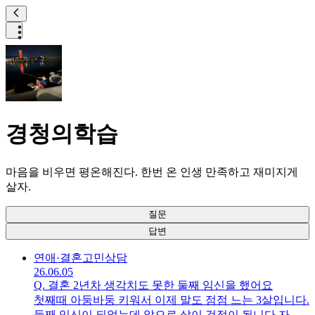
경청의학습
마음을 비우면 평온해진다. 한번 온 인생 만족하고 재미지게
살자.
질문
답변
연애·결혼
고민상담
26.06.05
Q.
결혼 2년차 생각치도 못한 둘째 임신을 했어요
첫째때 아둥바둥 키워서 이제 말도 점점 느는 3살입니다.
둘째 임신이 되었는데 앞으로 삶이 걱정이 됩니다.자영