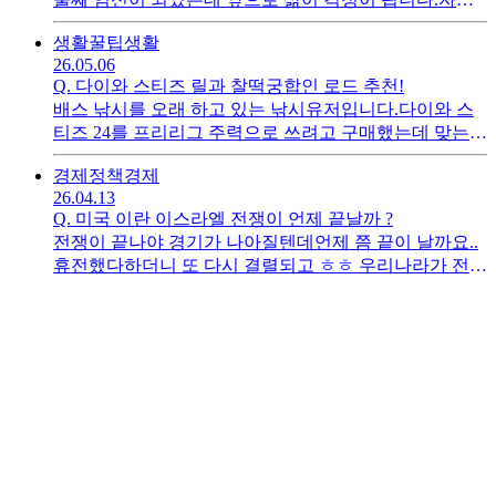
업 10년 차이고 어느정도 자리를 잡았지만 예전 처럼 잘
생활꿀팁
생활
되는것은 아닙니다.아이를 가진건 행복하지만 어렵고 불
26.05.06
안한 경기에 걱정은 안할수가 없네요 우선 경제적인 부
Q.
다이와 스티즈 릴과 찰떡궁합인 로드 추천!
분이 너무 걱정되는데 자녀 둘이상 있는분들은 어떤 방
배스 낚시를 오래 하고 있는 낚시유저입니다.다이와 스
식으루 인생을 살아가는지 ㅎㅎ 궁금하네요
티즈 24를 프리리그 주력으로 쓰려고 구매했는데 맞는
로드를 추천 해주세요^^
경제정책
경제
26.04.13
Q.
미국 이란 이스라엘 전쟁이 언제 끝날까 ?
전쟁이 끝나야 경기가 나아질텐데언제 쯤 끝이 날까요..
휴전했다하더니 또 다시 결렬되고 ㅎㅎ 우리나라가 전쟁
때문에 겪는 어려움이 더 많겠죠?