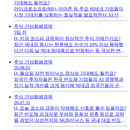
기대해도 될까요?
마이크로소프트(MS), 아마존 등 주요 빅테크 기업들이
시장 기대치를 상회하는 호실적을 발표하면서 AI 산업
의 수익성 우려를 일부 씻어내고 뉴욕증시 상승을 이끌
주식·가상화폐
경제
었습니다.
5일 전
Q.
지금 코스피 급등락이 정상적인 주식 거래인가요?
최근 국내외 증시는 하루에도 지수가 10% 이상 폭락했
다가 다음 날 역대 최대폭으로 반등하는 등 극심한 변동
성을 보이고 있습니다.
주식·가상화폐
경제
26.08.01
Q.
월요일 삼전 하이닉스 갭상승 기대해도 될까요?
외국인 투자자들은 한국 반도체 기업들의 AI 경쟁력과
장기 실적 개선을 크게 평가해 역대급 외국인들의 순매
수세를 기록했습니다.
주식·가상화폐
경제
26.07.31
Q.
오늘 코스피 급등이 악재해소 신호로 볼수 있을까요?
최근 반도체 피크아웃 우려와 유동성 위축 등으로 급락
을 겪었던 삼성전자와 SK하이닉스 등 국내 대표 반도체
주로 반발 매수세가 유입되며 주가 변동성이 확대되고