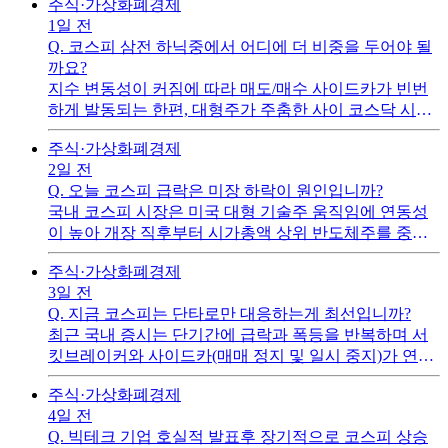
주식·가상화폐
경제
1일 전
Q.
코스피 삼전 하닉중에서 어디에 더 비중을 두어야 될
까요?
지수 변동성이 커짐에 따라 매도/매수 사이드카가 빈번
하게 발동되는 한편, 대형주가 주춤한 사이 코스닥 시장
이나 중소형주로 자금이 이동하는 순환매 장세가 나타나
주식·가상화폐
경제
고 있습니다.
2일 전
Q.
오늘 코스피 급락은 미장 하락이 원인입니까?
​국내 코스피 시장은 미국 대형 기술주 움직임에 연동성
이 높아 개장 직후부터 시가총액 상위 반도체주를 중심
으로 하락 압력을 받았습니다.
주식·가상화폐
경제
3일 전
Q.
지금 코스피는 단타로만 대응하는게 최선입니까?
최근 국내 증시는 단기간에 급락과 폭등을 반복하며 서
킷브레이커와 사이드카(매매 정지 및 일시 중지)가 연이
어 발동할 정도로 변동폭이 극심합니다.
주식·가상화폐
경제
4일 전
Q.
빅테크 기업 호실적 발표후 장기적으로 코스피 상승