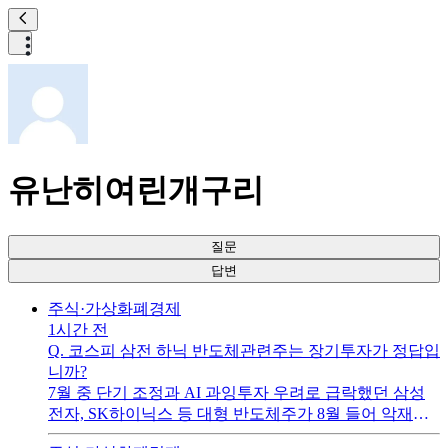
유난히여린개구리
질문
답변
주식·가상화폐
경제
1시간 전
Q.
코스피 삼전 하닉 반도체관련주는 장기투자가 정답입
니까?
7월 중 단기 조정과 AI 과잉투자 우려로 급락했던 삼성
전자, SK하이닉스 등 대형 반도체주가 8월 들어 악재를
소화하며 급반등 흐름을 보이고 있습니다.