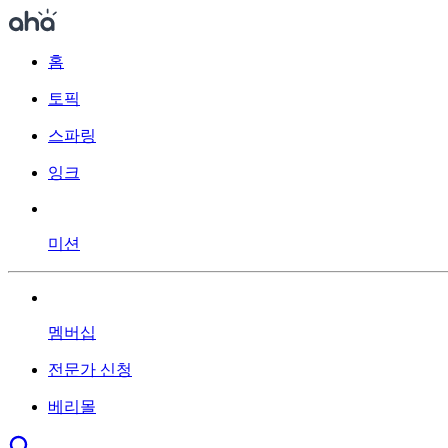
홈
토픽
스파링
잉크
미션
멤버십
전문가 신청
베리몰