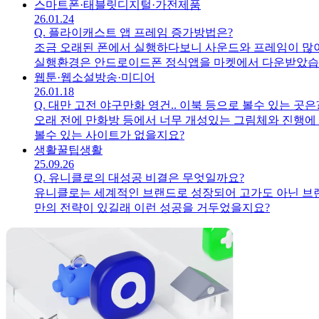
스마트폰·태블릿
디지털·가전제품
26.01.24
Q.
플라이캐스트 앱 프레임 증가방법은?
조금 오래된 폰에서 실행하다보니 사운드와 프레임이 많이
실행환경은 안드로이드폰 정식앱을 마켓에서 다운받았습니다
웹툰·웹소설
방송·미디어
26.01.18
Q.
대만 고전 야구만화 영건.. 이북 등으로 볼수 있는 곳은
오래 전에 만화방 등에서 너무 개성있는 그림체와 진행에
볼수 있는 사이트가 없을지요?
생활꿀팁
생활
25.09.26
Q.
유니클로의 대성공 비결은 무엇일까요?
유니클로는 세계적인 브랜드로 성장되어 고가도 아닌 브
만의 전략이 있길래 이런 성공을 거두었을지요?