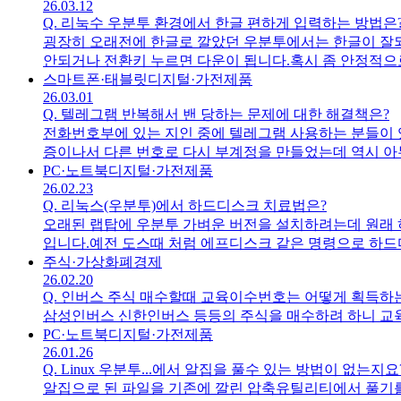
26.03.12
Q.
리눅수 우분투 환경에서 한글 편하게 입력하는 방법은
굉장히 오래전에 한글로 깔았던 우분투에서는 한글이 잘되
안되거나 전환키 누르면 다운이 됩니다.혹시 좀 안정적으로 
버젼입니다.
스마트폰·태블릿
디지털·가전제품
26.03.01
Q.
텔레그램 반복해서 밴 당하는 문제에 대한 해결책은?
전화번호부에 있는 지인 중에 텔레그램 사용하는 분들이 
증이나서 다른 번호로 다시 부계정을 만들었는데 역시 아
진 검토후에도 해제를 못해준다고 메세지가 옵니다.혹시 
PC·노트북
디지털·가전제품
26.02.23
Q.
리눅스(우분투)에서 하드디스크 치료법은?
오래된 랩탑에 우분투 가벼운 버전을 설치하려는데 원래 
입니다.예전 도스때 처럼 에프디스크 같은 명령으로 하드
22.04이고 하드디스크는 히타치 약300기가짜리입니다. 컴퓨
주식·가상화폐
경제
26.02.20
Q.
인버스 주식 매수할때 교육이수번호는 어떻게 획득하
삼성인버스 신한인버스 등등의 주식을 매수하려 하니 교
PC·노트북
디지털·가전제품
26.01.26
Q.
Linux 우분투...에서 알집을 풀수 있는 방법이 없는지요
알집으로 된 파일을 기존에 깔린 압축유틸리티에서 풀기