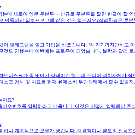
?
는데 새로이 영문 우분투나 신규로 우분투를 깔면 한글이 잘 안
만들어진 외부프로그램 같은 것은 없는지요?작업환경은 루분투 18.
있어 텔레그램을 깔고 가입을 하였습니다.. 딱 거기까지만하고 아
무것도 안했는데 이번에는 프로즌이 되었습니다. 블락과 달리 
비슷한 문제를 겪은 분이나 해결책 혹은 이유를 아시는 분이 있으
하드디스크가 좀 맛이간 상태이긴 했는데 드디어 설치자체가 잘
디스크 검사 및 치료를 현재 유에스비 부팅상태에서 할수 없을
터는 10년 더 된 삼성i5
는지요?
육이수번호를 입력하라고 나옵니다. 이것은 어떻게 입력해야 주
?
를 하니 계속적으로 오류가 생깁니다. 해결책이나 별도의 전용프