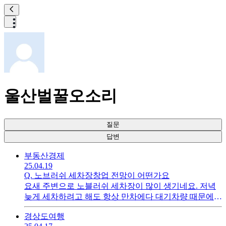
울산벌꿀오소리
질문
답변
부동산
경제
25.04.19
Q.
노브러쉬 세차장창업 전망이 어떤가요
요새 주변으로 노블러쉬 세차장이 많이 생기네요. 저녁
늦게 세차하려고 해도 항상 만차에다 대기차량 때문에
돌아오곤 합니다. 창업비용이 어느정도인지, 장래 전망
경상도
여행
은 어떤지 궁금합니다.