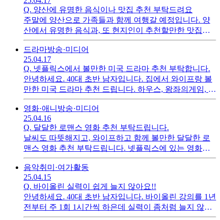
25.04.17
Q.
양산에 유명한 음식이나 맛집 추천 부탁드려요
주말에 양산으로 가족들과 함께 여행갈 예정입니다. 양
산에서 유명한 음식과, 또 현지인이 추천할만한 맛집이
있을까요? 추천 부탁드려요
드라마
방송·미디어
25.04.17
Q.
넷플릭스에서 볼만한 미국 드라마 추천 부탁합니다.
안녕하세요. 40대 초반 남자입니다. 집에서 와이프랑 볼
만한 미국 드라마 추천 드립니다. 하우스, 왕좌의게임, 스
파르타쿠스 같은 드라마를 재미있게 봤구요, 가급적 최
영화·애니
방송·미디어
신 드라마로 부탁드려요
25.04.16
Q.
달달한 로맨스 영화 추천 부탁드립니다.
날씨도 따뜻해지고, 와이프하고 함께 볼만한 달달한 로
맨스 영화 추천 부탁드립니다. 넷플릭스에 있는 영화면
더 좋겠구요, 오래 전에 개봉한 영화도 좋습니다.
음악
취미·여가활동
25.04.15
Q.
바이올린 실력이 쉽게 늘지 않아요!!
안녕하세요. 40대 초반 남자입니다. 바이올린 강의를 1년
전부터 주 1회 1시간씩 하은데 실력이 좀처럼 늘지 않네
요. 유튜브 영상에 일반인들도 처음에는 쉽게 봤는데, 그