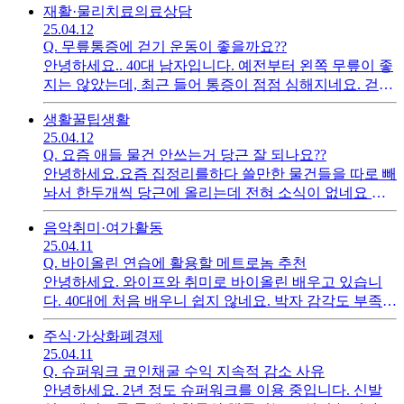
재활·물리치료
의료상담
실력도 어마어마하다는 것을 느끼는 요즘입니다. 시간을
25.04.12
두고 천천히 하다보면 언젠가는 될까요
Q.
무릎통증에 걷기 운동이 좋을까요??
안녕하세요.. 40대 남자입니다. 예전부터 왼쪽 무릎이 좋
지는 않았는데, 최근 들어 통증이 점점 심해지네요. 걷기
라던지 등산같은 운동이 무릎 주변 단련에 도움이 될까
생활꿀팁
생활
요? 악화를 예방하기 위한 좋은 방법이 있나요?
25.04.12
Q.
요즘 애들 물건 안쓰는거 당근 잘 되나요??
안녕하세요.요즘 집정리를하다 쓸만한 물건들을 따로 빼
놔서 한두개씩 당근에 올리는데 전혀 소식이 없네요 저
렴하게 내놨는데 그냥 다 버려야 할까봐요.
음악
취미·여가활동
25.04.11
Q.
바이올린 연습에 활용할 메트로놈 추천
안녕하세요. 와이프와 취미로 바이올린 배우고 있습니
다. 40대에 처음 배우니 쉽지 않네요. 박자 감각도 부족한
것 같아 메트로놈에 맞춰서 연습 좀 하려는데 괜찮은 어
주식·가상화폐
경제
플 있너요?
25.04.11
Q.
슈퍼워크 코인채굴 수익 지속적 감소 사유
안녕하세요. 2년 정도 슈퍼워크를 이용 중입니다. 신발