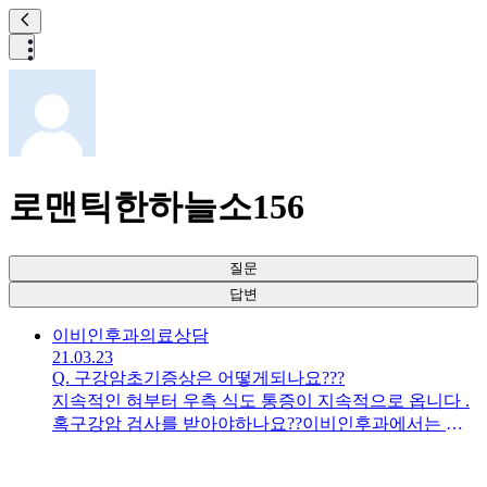
로맨틱한하늘소156
질문
답변
이비인후과
의료상담
21.03.23
Q.
구강암초기증상은 어떻게되나요???
지속적인 혀부터 우측 식도 통증이 지속적으로 옵니다 .
혹구강암 검사를 받아야하나요??이비인후과에서는 혀
의 염증때문에 임파선이 부어있다합니다 . 구강암 가능
성이 있나요?? 구강암의 증상이나 검사방법은 어떻게되