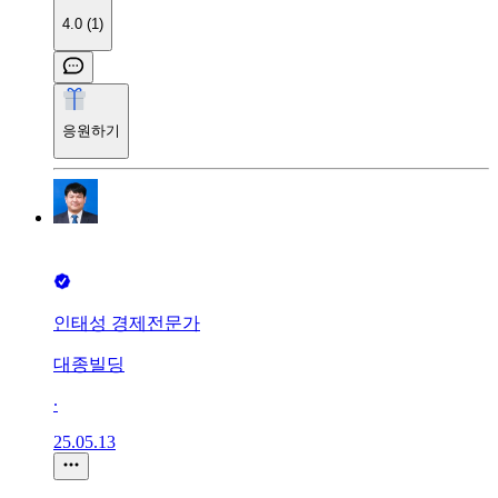
4.0 (1)
응원하기
인태성 경제전문가
대종빌딩
∙
25.05.13