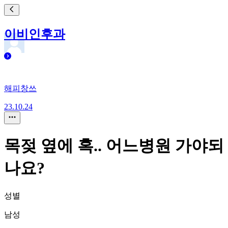
이비인후과
해피창쓰
23.10.24
목젖 옆에 혹.. 어느병원 가야되
나요?
성별
남성