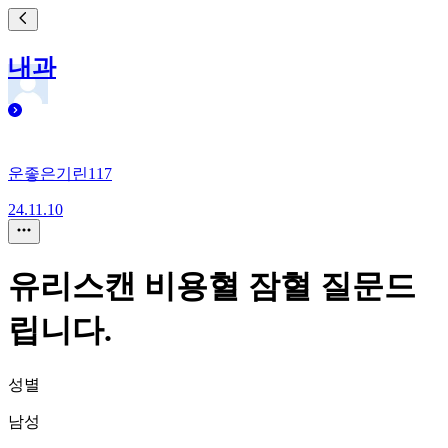
내과
운좋은기린117
24.11.10
유리스캔 비용혈 잠혈 질문드
립니다.
성별
남성